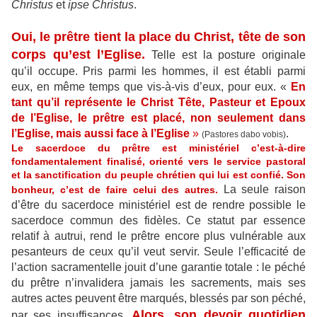
Christus
et
ipse Christus
.
Oui, le prêtre tient la place du Christ, tête de son
corps qu’est l’Eglise.
Telle est la posture originale
qu’il occupe. Pris parmi les hommes, il est établi parmi
eux, en même temps que vis-à-vis d’eux, pour eux. «
En
tant qu’il représente le Christ Tête, Pasteur et Epoux
de l’Eglise, le prêtre est placé, non seulement dans
l’Eglise, mais aussi face à l’Eglise
»
.
(Pastores dabo vobis)
Le sacerdoce du prêtre est ministériel c’est-à-dire
fondamentalement finalisé, orienté vers le service pastoral
et la sanctification du peuple chrétien qui lui est confié. Son
La seule raison
bonheur, c’est de faire celui des autres.
d’être du sacerdoce ministériel est de rendre possible le
sacerdoce commun des fidèles. Ce statut par essence
relatif à autrui, rend le prêtre encore plus vulnérable aux
pesanteurs de ceux qu’il veut servir. Seule l’efficacité de
l’action sacramentelle jouit d’une garantie totale : le péché
du prêtre n’invalidera jamais les sacrements, mais ses
autres actes peuvent être marqués, blessés par son péché,
Alors, son devoir quotidien
par ses insuffisances.