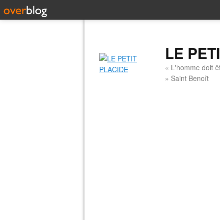
LE PET
« L'homme doit êt
» Saint Benoît