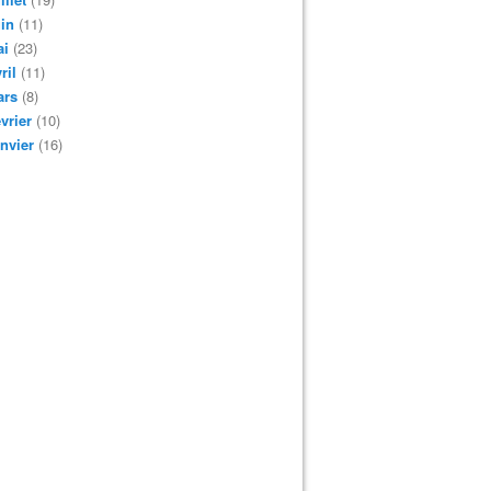
in
(11)
ai
(23)
ril
(11)
ars
(8)
vrier
(10)
nvier
(16)