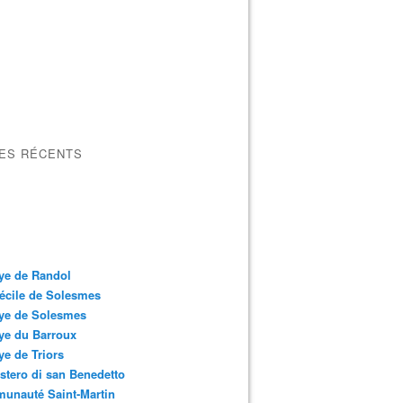
LES RÉCENTS
ye de Randol
écile de Solesmes
ye de Solesmes
ye du Barroux
e de Triors
tero di san Benedetto
unauté Saint-Martin