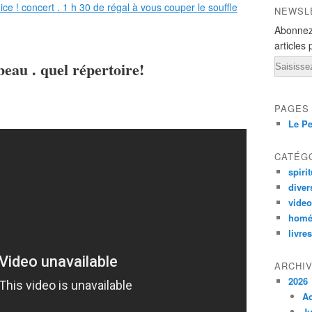
NEWSL
Abonnez
articles 
Email
beau . quel répertoire!
PAGES
Le Pe
CATÉG
spirit
diver
vide
homé
livres
ARCHI
2026
A
Ju