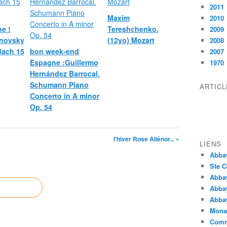
2011
Maxim
2010
e !
Tereshchenko.
2009
novsky
(12yo) Mozart
2008
 Bach 15
bon week-end
2007
Espagne :Guillermo
1970
Hernández Barrocal.
Schumann Piano
ARTIC
Concerto in A minor
Op. 54
l'hiver Rose Aliénor... »
LIENS
Abba
Ste C
Abba
Abba
Abbay
Monas
Comm