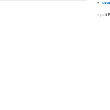
servi
le petit