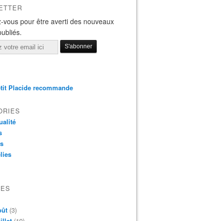
ETTER
-vous pour être averti des nouveaux
publiés.
tit Placide recommande
ORIES
ualité
s
os
lies
VES
oût
(3)
illet
(19)