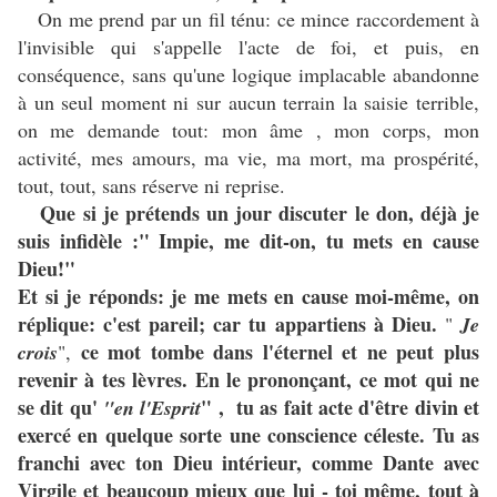
On me prend par un fil ténu: ce mince raccordement à
l'invisible qui s'appelle l'acte de foi, et puis, en
conséquence, sans qu'une logique implacable abandonne
à un seul moment ni sur aucun terrain la saisie terrible,
on me demande tout: mon âme , mon corps, mon
activité, mes amours, ma vie, ma mort, ma prospérité,
tout, tout, sans réserve ni reprise.
Que si je prétends un jour discuter le don, déjà je
suis infidèle :" Impie, me dit-on, tu mets en cause
Dieu!"
Et si je réponds: je me mets en cause moi-même, on
réplique: c'est pareil; car tu appartiens à Dieu.
"
Je
ce mot tombe dans l'éternel et ne peut plus
crois
",
revenir à tes lèvres. En le prononçant, ce mot qui ne
se dit qu'
" , tu as fait acte d'être divin et
"en l'Esprit
exercé en quelque sorte une conscience céleste. Tu as
franchi avec ton Dieu intérieur, comme Dante avec
Virgile et beaucoup mieux que lui - toi même, tout à