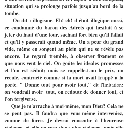
situation qui se prolonge parfois jusqu'au bord de la
tombe.
On dit : illogisme. Eh! eh! il était illogique aussi,
ce condamné du baron des Adrets qui hésitait à se
jeter du haut d'une tour, sachant fort bien qu'il fallait
et qu'il y passerait quand même. On a peur du grand
vide, même en songent au plein qui ne se révèle pas
encore. Le regard tremble, à observer fixement ce
que nous veut le ciel. On goûte les idéales promesses
et l'on est séduit; mais se rappelle-t-on le prix, on
recule, contracté comme si la mort avait frappé à la
porte. " Donne tout pour avoir tout,"
:
dit l'Imitation
on voudrait avoir tout, on redoute de donner tout, et
l'on tergiverse.
Que je m'arrache à moi-même, mon Dieu? Cela ne
se peut pas. Il faudra que vous-même interveniez,
comme de force. Je devrai consentir à l'heureuse
violence, et elle ne sera donc plus violence, mais elle