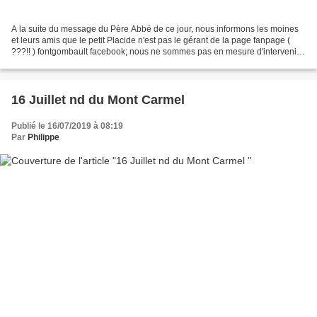
A la suite du message du Père Abbé de ce jour, nous informons les moines
et leurs amis que le petit Placide n'est pas le gérant de la page fanpage (
???!! ) fontgombault facebook; nous ne sommes pas en mesure d'intervenir
sur cette page. nous y sommes...
16 Juillet nd du Mont Carmel
Publié le 16/07/2019 à 08:19
Par
Philippe