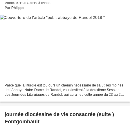
Publié le 15/07/2019 à 09:06
Par
Philippe
Parce que la liturgie est toujours un chemin nécessaire de salut, les moines
de l’Abbaye Notre-Dame de Randol, vous invitent à la deuxième Session
des Journées Liturgiques de Randol, qui aura lieu cette année du 23 au 25
août. Conférences prévues : (sous...
journée diocésaine de vie consacrée (suite )
Fontgombault