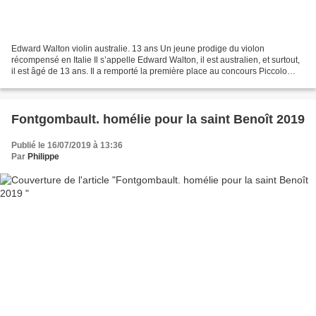
Edward Walton violin australie. 13 ans Un jeune prodige du violon
récompensé en Italie Il s’appelle Edward Walton, il est australien, et surtout,
il est âgé de 13 ans. Il a remporté la première place au concours Piccolo
Violino Magico, une compétition...
Fontgombault. homélie pour la saint Benoît 2019
Publié le 16/07/2019 à 13:36
Par
Philippe