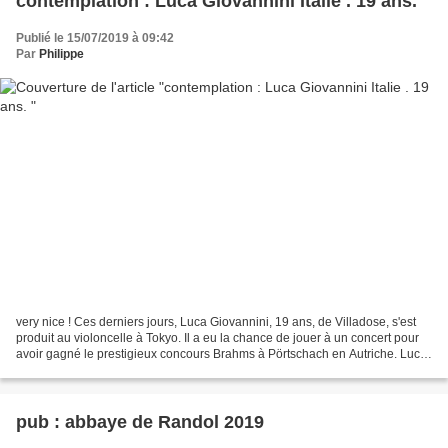
contemplation : Luca Giovannini Italie . 19 ans.
Publié le 15/07/2019 à 09:42
Par
Philippe
very nice ! Ces derniers jours, Luca Giovannini, 19 ans, de Villadose, s'est
produit au violoncelle à Tokyo. Il a eu la chance de jouer à un concert pour
avoir gagné le prestigieux concours Brahms à Pörtschach en Autriche. Luca
a été le premier de la...
pub : abbaye de Randol 2019