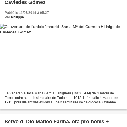
Caviedes Gómez
Publié le 11/07/2019 à 05:27
Par
Philippe
Le Vénérable José María García Lahiguera (1903 1989) de Navarra de
Fitero, entré au petit séminaire de Tudela en 1913. Il s'installe à Madrid en
1915, poursuivant ses études au petit séminaire de ce diocèse. Ordonné
prêtre en 1926 par Leopoldo Eijo y...
Servo di Dio Matteo Farina. ora pro nobis +