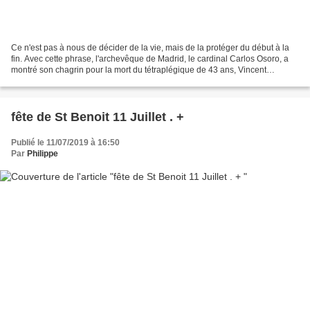
Ce n'est pas à nous de décider de la vie, mais de la protéger du début à la
fin. Avec cette phrase, l'archevêque de Madrid, le cardinal Carlos Osoro, a
montré son chagrin pour la mort du tétraplégique de 43 ans, Vincent
Lambert, après la décision de ses...
fête de St Benoit 11 Juillet . +
Publié le 11/07/2019 à 16:50
Par
Philippe