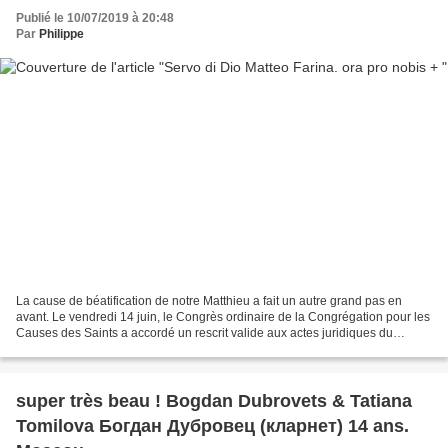
Publié le 10/07/2019 à 20:48
Par
Philippe
La cause de béatification de notre Matthieu a fait un autre grand pas en
avant. Le vendredi 14 juin, le Congrès ordinaire de la Congrégation pour les
Causes des Saints a accordé un rescrit valide aux actes juridiques du
procès sur le prétendu miracle...
super très beau ! Bogdan Dubrovets & Tatiana
Tomilova Богдан Дубровец (кларнет) 14 ans.