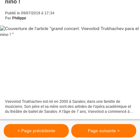
nino !
Publié le 09/07/2019 à 17:34
Par
Philippe
Vsevolod Trukhachev est né en 2000 à Saratov, dans une famille de
musiciens. Son père et sa mère sont des artistes de l'opéra académique et
du théâtre de ballet de Saratov. A l'âge de 7 ans, Vsevolod a commencé à
étudier le piano à l'école de musique...
< Page précédente
Page suivante >