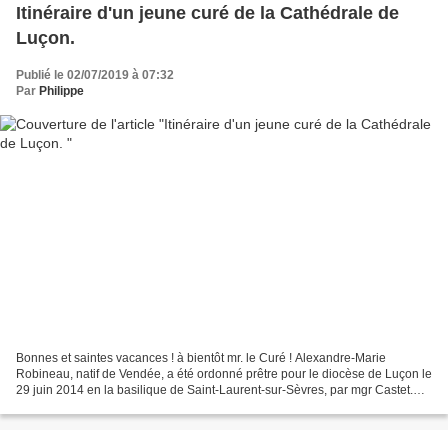
Itinéraire d'un jeune curé de la Cathédrale de
Luçon.
Publié le 02/07/2019 à 07:32
Par
Philippe
Bonnes et saintes vacances ! à bientôt mr. le Curé ! Alexandre-Marie
Robineau, natif de Vendée, a été ordonné prêtre pour le diocèse de Luçon le
29 juin 2014 en la basilique de Saint-Laurent-sur-Sèvres, par mgr Castet.
Alexandre et le Puy du fou ... «...