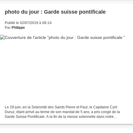
photo du jour : Garde suisse pontificale
Publié le 02/07/2019 à 08:14
Par
Philippe
Le 29 juin, en la Solennité des Saints Pierre et Paul, le Capitaine Cyril
Duruz, étant arrivé au terme de son mandat de 5 ans, a pris congé de la
Garde Suisse Pontificale. A la fin de la messe solennelle dans notre
chapelle et des honneurs militaires...