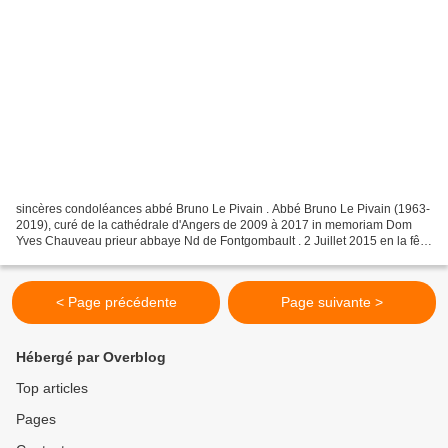
sincères condoléances abbé Bruno Le Pivain . Abbé Bruno Le Pivain (1963-
2019), curé de la cathédrale d'Angers de 2009 à 2017 in memoriam Dom
Yves Chauveau prieur abbaye Nd de Fontgombault . 2 Juillet 2015 en la fête
de la Visitation de la Ste Vierge....
< Page précédente
Page suivante >
Hébergé par Overblog
Top articles
Pages