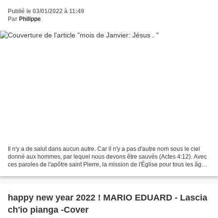
Publié le 03/01/2022 à 11:49
Par
Philippe
Il n'y a de salut dans aucun autre. Car il n'y a pas d'autre nom sous le ciel
donné aux hommes, par lequel nous devons être sauvés (Actes 4:12). Avec
ces paroles de l'apôtre saint Pierre, la mission de l'Église pour tous les âges
est précisée : c'est...
happy new year 2022 ! MARIO EDUARD - Lascia
ch'io pianga -Cover