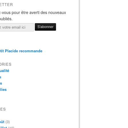
ETTER
-vous pour être averti des nouveaux
publiés.
tit Placide recommande
ORIES
ualité
s
os
lies
VES
oût
(3)
illet
(19)