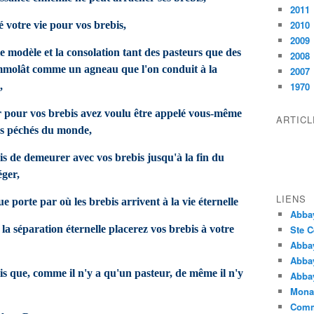
2011
2010
 votre vie pour vos brebis,
2009
e modèle et la consolation tant des pasteurs que des
2008
 immolât comme un agneau que l'on conduit à la
2007
,
1970
r pour vos brebis avez voulu être appelé vous-même
ARTIC
es péchés du monde,
s de demeurer avec vos brebis jusqu'à la fin du
éger,
LIENS
e porte par où les brebis arrivent à la vie éternelle
Abba
la séparation éternelle placerez vos brebis à votre
Ste C
Abba
Abba
s que, comme il n'y a qu'un pasteur, de même il n'y
Abbay
Monas
Comm