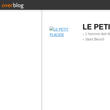
LE PET
« L'homme doit êt
» Saint Benoît