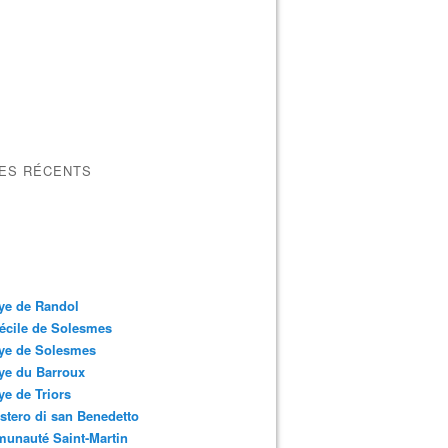
LES RÉCENTS
ye de Randol
écile de Solesmes
ye de Solesmes
ye du Barroux
e de Triors
tero di san Benedetto
unauté Saint-Martin