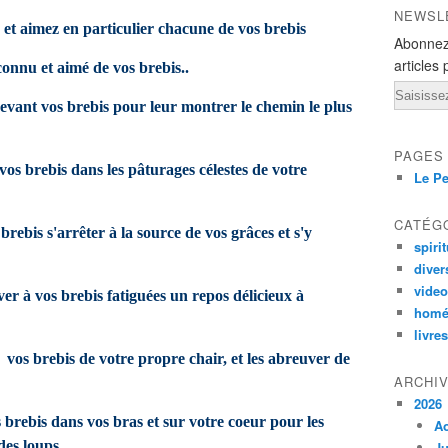
NEWSL
 et aimez en particulier chacune de vos brebis
Abonnez
articles 
connu et aimé de vos brebis..
Email
evant vos brebis pour leur montrer le chemin le plus
PAGES
vos brebis dans les pâturages célestes de votre
Le Pe
CATÉG
brebis s'arrêter à la source de vos grâces et s'y
spirit
diver
vide
ver à vos brebis fatiguées un repos délicieux à
homé
livres
 vos brebis de votre propre chair, et les abreuver de
ARCHI
2026
 brebis dans vos bras et sur votre coeur pour les
A
des loups,
Ju