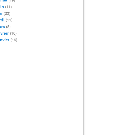
in
(11)
ai
(23)
ril
(11)
ars
(8)
vrier
(10)
nvier
(16)