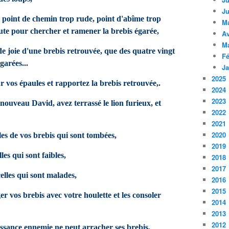
Ju
z point de chemin trop rude, point d'abîme trop
M
te pour chercher et ramener la brebis égarée,
Av
M
de joie d'une brebis retrouvée, que des quatre vingt
Fé
garées...
Ja
2025
r vos épaules et rapportez la brebis retrouvée,.
2024
2023
ouveau David, avez terrassé le lion furieux, et
2022
2021
2020
les de vos brebis qui sont tombées,
2019
les qui sont faibles,
2018
2017
elles qui sont malades,
2016
2015
er vos brebis avec votre houlette et les consoler
2014
2013
2012
issance ennemie ne peut arracher ses brebis,