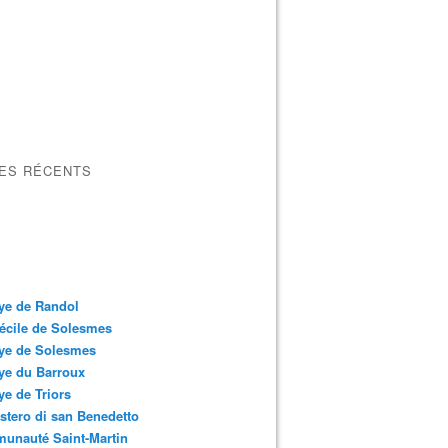
LES RÉCENTS
ye de Randol
écile de Solesmes
ye de Solesmes
ye du Barroux
e de Triors
tero di san Benedetto
unauté Saint-Martin