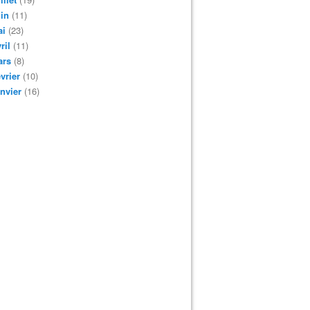
in
(11)
ai
(23)
ril
(11)
ars
(8)
vrier
(10)
nvier
(16)