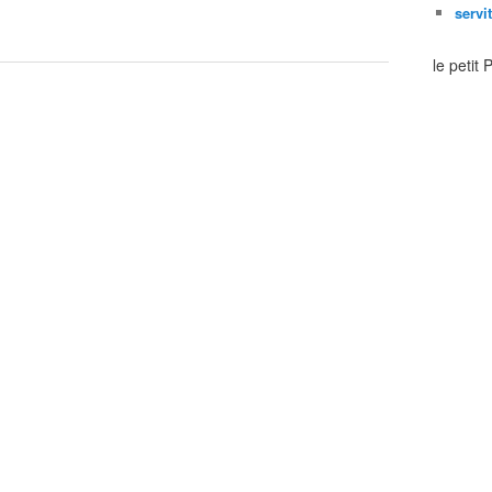
servi
le petit