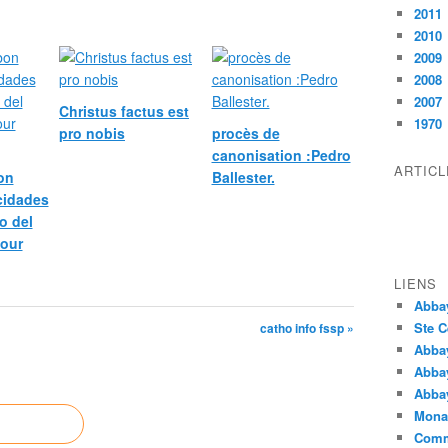
2011
2010
2009
2008
2007
Christus factus est
1970
pro nobis
procès de
canonisation :Pedro
ARTIC
bon
Ballester.
icidades
o del
pour
LIENS
Abba
Ste C
catho info fssp »
Abba
Abba
Abbay
Monas
Comm