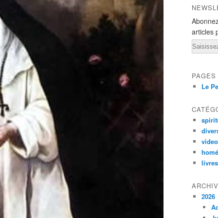
NEWSL
Abonnez
articles 
Email
PAGES
Le Pe
CATÉG
spirit
diver
vide
homé
livres
ARCHI
2026
A
Ju