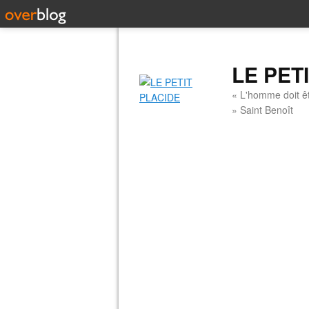
LE PET
« L'homme doit êt
» Saint Benoît