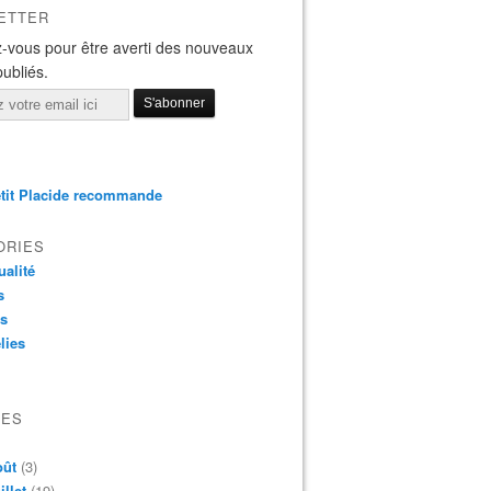
ETTER
-vous pour être averti des nouveaux
publiés.
tit Placide recommande
ORIES
ualité
s
os
lies
VES
oût
(3)
illet
(19)