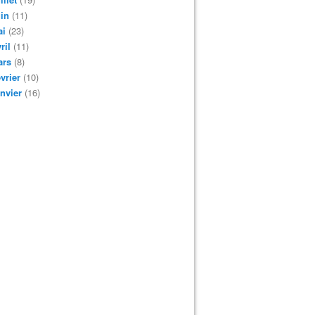
in
(11)
ai
(23)
ril
(11)
ars
(8)
vrier
(10)
nvier
(16)