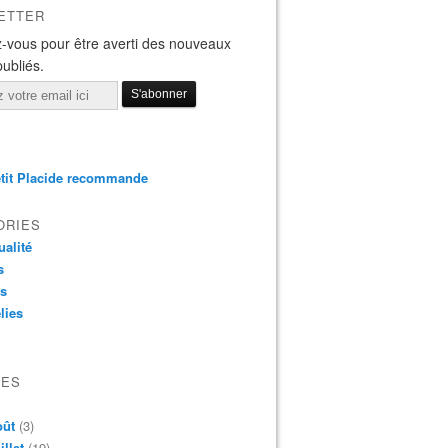
ETTER
-vous pour être averti des nouveaux
publiés.
tit Placide recommande
ORIES
ualité
s
os
lies
VES
oût
(3)
illet
(19)