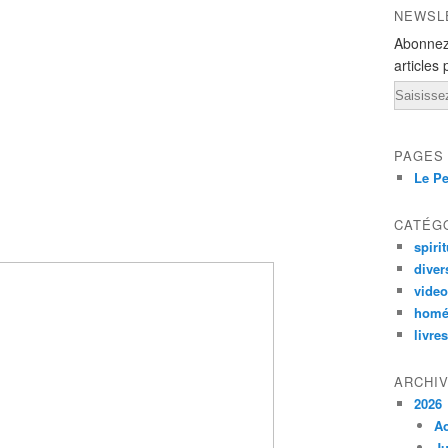
NEWSL
Abonnez
articles 
Email
PAGES
Le Pe
CATÉG
spirit
diver
vide
homé
livres
ARCHI
2026
A
Ju