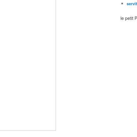
servi
le petit