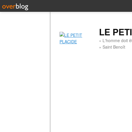
LE PET
« L'homme doit êt
» Saint Benoît