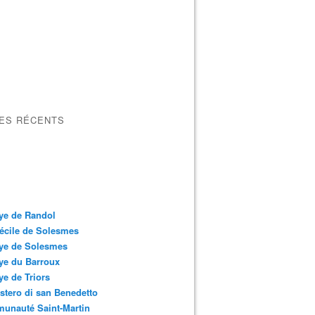
LES RÉCENTS
ye de Randol
écile de Solesmes
ye de Solesmes
ye du Barroux
e de Triors
tero di san Benedetto
unauté Saint-Martin