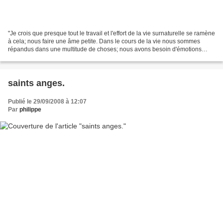
"Je crois que presque tout le travail et l'effort de la vie surnaturelle se ramène
à cela; nous faire une âme petite. Dans le cours de la vie nous sommes
répandus dans une multitude de choses; nous avons besoin d'émotions
sensibles; parce que nous sommes...
saints anges.
Publié le 29/09/2008 à 12:07
Par
philippe