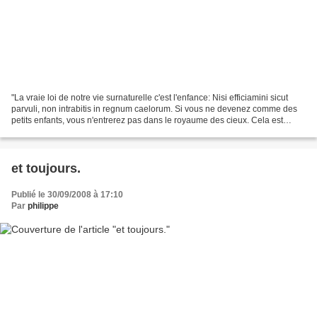
"La vraie loi de notre vie surnaturelle c'est l'enfance: Nisi efficiamini sicut
parvuli, non intrabitis in regnum caelorum. Si vous ne devenez comme des
petits enfants, vous n'entrerez pas dans le royaume des cieux. Cela est
tellement vrai que lorsque...
et toujours.
Publié le 30/09/2008 à 17:10
Par
philippe