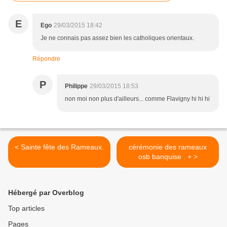
E
Ego
29/03/2015 18:42
Je ne connais pas assez bien les catholiques orientaux.
Répondre
P
Philippe
29/03/2015 18:53
non moi non plus d'ailleurs... comme Flavigny hi hi hi
< Sainte fête des Rameaux.
cérémonie des rameaux
osb banquise . + >
Hébergé par Overblog
Top articles
Pages