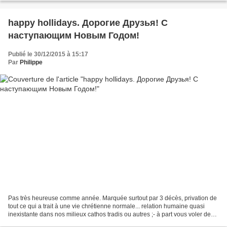
happy hollidays. Дорогие Друзья! С
наступающим Новым Годом!
Publié le 30/12/2015 à 15:17
Par
Philippe
Pas très heureuse comme année. Marquée surtout par 3 décès, privation de
tout ce qui a trait à une vie chrétienne normale... relation humaine quasi
inexistante dans nos milieux cathos tradis ou autres ;- à part vous voler de
vos informations quand on...