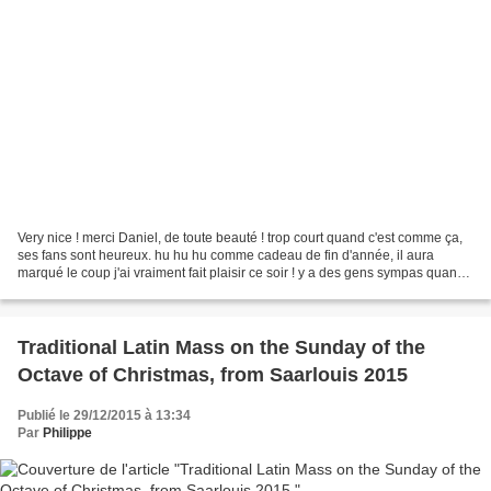
Very nice ! merci Daniel, de toute beauté ! trop court quand c'est comme ça,
ses fans sont heureux. hu hu hu comme cadeau de fin d'année, il aura
marqué le coup j'ai vraiment fait plaisir ce soir ! y a des gens sympas quand
même ! trop content la magie...
Traditional Latin Mass on the Sunday of the
Octave of Christmas, from Saarlouis 2015
Publié le 29/12/2015 à 13:34
Par
Philippe