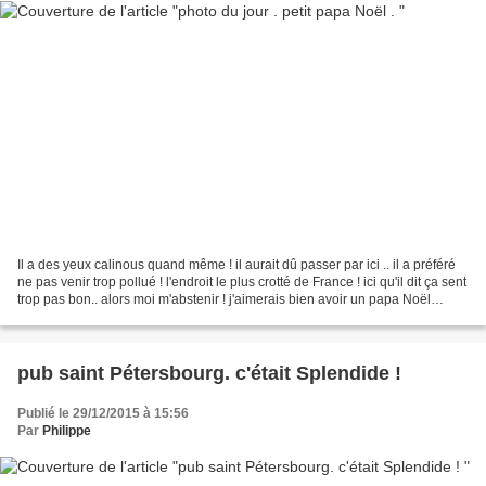
Il a des yeux calinous quand même ! il aurait dû passer par ici .. il a préféré
ne pas venir trop pollué ! l'endroit le plus crotté de France ! ici qu'il dit ça sent
trop pas bon.. alors moi m'abstenir ! j'aimerais bien avoir un papa Noël
comme ça mon...
pub saint Pétersbourg. c'était Splendide !
Publié le 29/12/2015 à 15:56
Par
Philippe