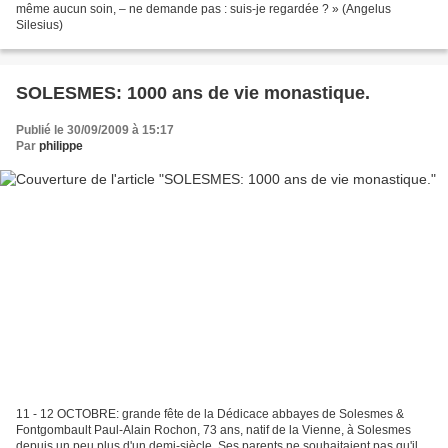
même aucun soin, – ne demande pas : suis-je regardée ? » (Angelus
Silesius)
SOLESMES: 1000 ans de vie monastique.
Publié le 30/09/2009 à 15:17
Par
philippe
11 - 12 OCTOBRE: grande fête de la Dédicace abbayes de Solesmes &
Fontgombault Paul-Alain Rochon, 73 ans, natif de la Vienne, à Solesmes
depuis un peu plus d'un demi-siècle. Ses parents ne souhaitaient pas qu'il