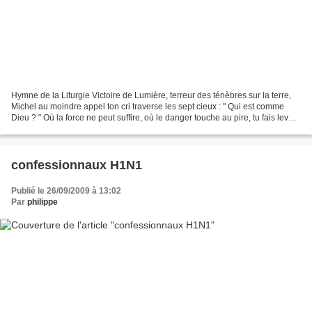
Hymne de la Liturgie Victoire de Lumière, terreur des ténèbres sur la terre,
Michel au moindre appel ton cri traverse les sept cieux : " Qui est comme
Dieu ? " Où la force ne peut suffire, où le danger touche au pire, tu fais lever
en profondeur la Puissance...
confessionnaux H1N1
Publié le 26/09/2009 à 13:02
Par
philippe