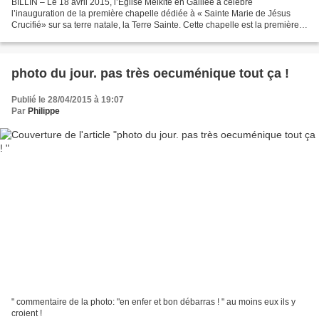
BILLIN – Le 18 avril 2015, l’Eglise Melkite en Galilée a célébré
l’inauguration de la première chapelle dédiée à « Sainte Marie de Jésus
Crucifié» sur sa terre natale, la Terre Sainte. Cette chapelle est la première
dédiée à la future sainte palestinienne...
photo du jour. pas très oecuménique tout ça !
Publié le 28/04/2015 à 19:07
Par
Philippe
" commentaire de la photo: "en enfer et bon débarras ! " au moins eux ils y
croient !