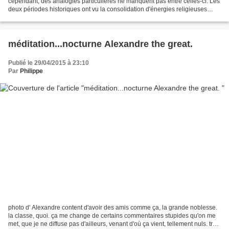
cependant, des analogies particulières ne manquent pas entre celles-ci. Les
deux périodes historiques ont vu la consolidation d'énergies religieuses
convergentes, et, dans le même...
méditation...nocturne Alexandre the great.
Publié le 29/04/2015 à 23:10
Par
Philippe
photo d' Alexandre content d'avoir des amis comme ça, la grande noblesse.
la classe, quoi. ça me change de certains commentaires stupides qu'on me
met, que je ne diffuse pas d'ailleurs, venant d'où ça vient, tellement nuls. très