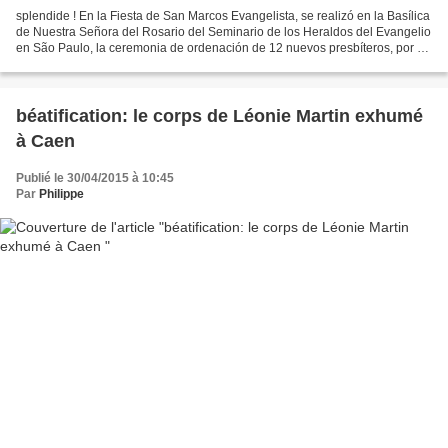
splendide ! En la Fiesta de San Marcos Evangelista, se realizó en la Basílica
de Nuestra Señora del Rosario del Seminario de los Heraldos del Evangelio
en São Paulo, la ceremonia de ordenación de 12 nuevos presbíteros, por su
Excia. Rvdma. Dom Giovanni...
béatification: le corps de Léonie Martin exhumé
à Caen
Publié le 30/04/2015 à 10:45
Par
Philippe