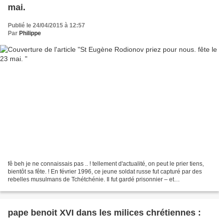
mai.
Publié le 24/04/2015 à 12:57
Par
Philippe
fê beh je ne connaissais pas .. ! tellement d'actualité, on peut le prier tiens,
bientôt sa fête. ! En février 1996, ce jeune soldat russe fut capturé par des
rebelles musulmans de Tchétchénie. Il fut gardé prisonnier – et
probablement torturé – pendant...
pape benoit XVI dans les milices chrétiennes :