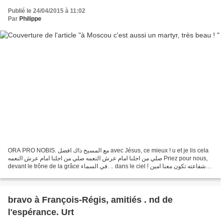
Publié le 24/04/2015 à 11:02
Par
Philippe
ORA PRO NOBIS. مع المسيح ذاك افضل avec Jésus, ce mieux ! u et je lis cela
صلي من اجلنا امام عرش النعمه صلي من اجلنا امام عرش النعمه Priez pour nous,
devant le trône de la grâce في السماء. .. dans le ciel ! شفاعته تكون معنا امين
"ses lèvres peut-être avec...
bravo à François-Régis, amitiés . nd de
l'espérance. Urt