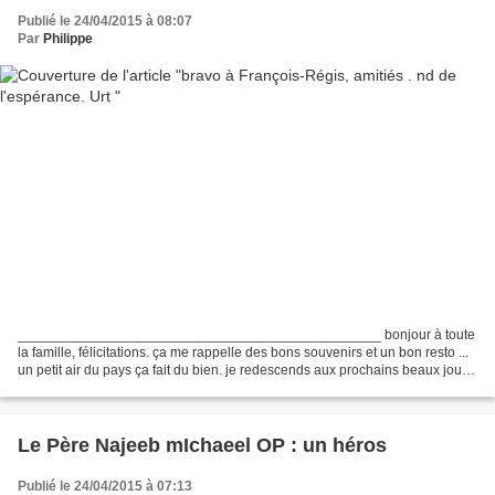
Publié le 24/04/2015 à 08:07
Par
Philippe
_______________________________________________ bonjour à toute
la famille, félicitations. ça me rappelle des bons souvenirs et un bon resto ...
un petit air du pays ça fait du bien. je redescends aux prochains beaux jours,
dans.. ? au mois de mai sûrement,...
Le Père Najeeb mIchaeel OP : un héros
Publié le 24/04/2015 à 07:13