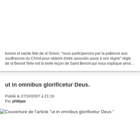
bonne et sainte fete de st Simon. "nous participerons par la patience aux
souffrances du Christ pour obtenir d'etre associés aussi à son règne" règle
de st Benoit Telle est la belle leçon de Saint Benoit qui nous explique ainsi le
pourquoi de la souffrance;...
ut in omnibus glorificetur Deus.
Publié le 27/10/2007 à 21:16
Par
philippe