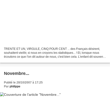
TRENTE ET UN, VIRGULE, CINQ POUR CENT ... des Français désirent,
souhaitent vieillir, si nous en croyons les statistiques... ! Et, lorsque nous
écoutons ce que l'on dit autour de nous, c'est bien cela. L'enfant dit souvent :
" Quand je serai grand......
Novembre...
Publié le 28/10/2007 à 17:25
Par
philippe