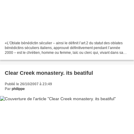
«L’Oblate bénédictin séculier – ainsi le définit l’art.2 du statut des oblates
bénédictins séculiers italiens, approuvé définitivement pendant l’année
2000 – est le chrétien, homme ou femme, laïc ou clerc qui, vivant dans sa
propre ambiance familiale...
Clear Creek monastery. its beatiful
Publié le 26/10/2007 à 23:49
Par
philippe