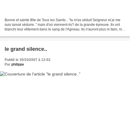
Bonne et sainte fête de Tous les Saints... "tu m'as séduit Seigneur et je me
suis laissé séduire.." mais d'où viennent-ils? de la grande épreuve. Ils ont
blanchi leur vêtement dans le sang de l'Agneau. Ils n'auront plus ni faim, ni
soif, ni aucune autre...
le grand silence..
Publié le 30/10/2007 à 12:02
Par
philippe