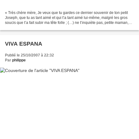
« Très chère mère, Je veux que tu gardes ce dernier souvenir de ton petit
Joseph, que tu as tant aimé et qui t’a tant aimé lui-même, malgré les gros
soucis que t’a fait subir ma tête folle ; (…) ne t’inquiète pas, petite maman,
nous partons ensemble voir...
VIVA ESPANA
Publié le 25/10/2007 à 22:32
Par
philippe