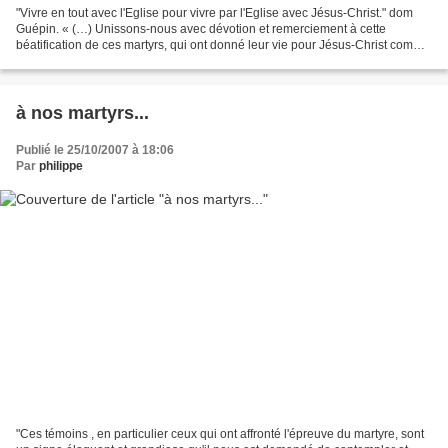
"Vivre en tout avec l'Eglise pour vivre par l'Eglise avec Jésus-Christ." dom
Guépin. « (…) Unissons-nous avec dévotion et remerciement à cette
béatification de ces martyrs, qui ont donné leur vie pour Jésus-Christ comme
témoignage suprême de la vérité...
à nos martyrs...
Publié le 25/10/2007 à 18:06
Par
philippe
"Ces témoins , en particulier ceux qui ont affronté l'épreuve du martyre, sont