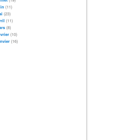
in
(11)
ai
(23)
ril
(11)
ars
(8)
vrier
(10)
nvier
(16)