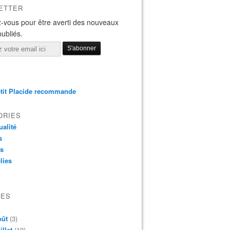
ETTER
-vous pour être averti des nouveaux
publiés.
tit Placide recommande
ORIES
ualité
s
os
lies
VES
oût
(3)
illet
(19)