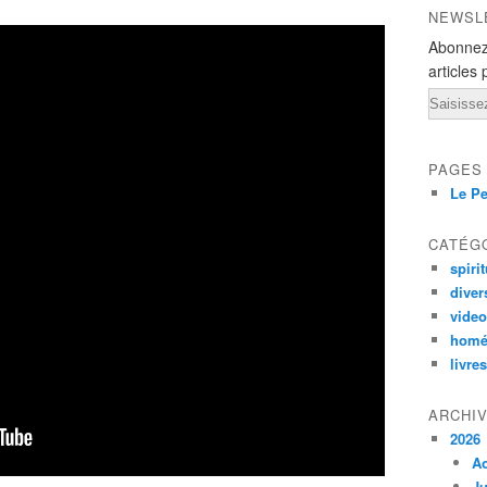
NEWSL
Abonnez
articles 
Email
PAGES
Le Pe
CATÉG
spirit
diver
vide
homé
livres
ARCHI
2026
A
Ju