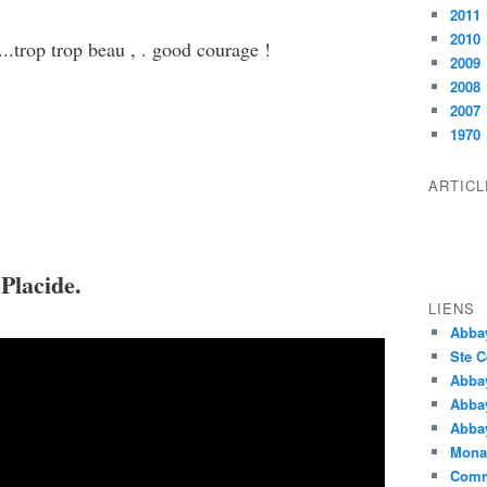
2011
2010
..trop trop beau , . good courage !
2009
2008
2007
1970
ARTIC
 Placide.
LIENS
Abba
Ste C
Abba
Abba
Abbay
Monas
Comm