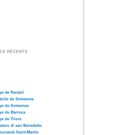
LES RÉCENTS
ye de Randol
écile de Solesmes
ye de Solesmes
ye du Barroux
e de Triors
tero di san Benedetto
unauté Saint-Martin