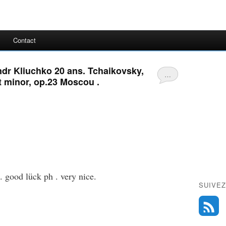
Contact
ndr Kliuchko 20 ans. Tchaikovsky,
…
t minor, op.23 Moscou .
... good lück ph . very nice.
SUIVEZ