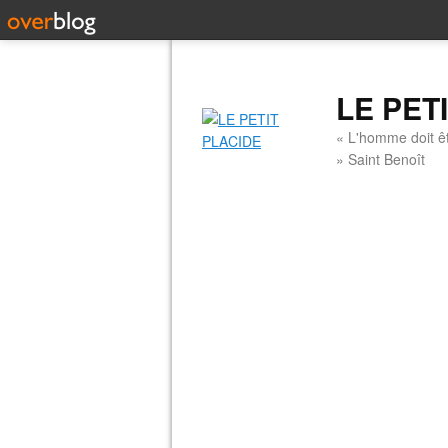
LE PET
« L'homme doit êt
» Saint Benoît