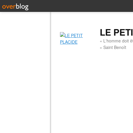
LE PET
« L'homme doit êt
» Saint Benoît