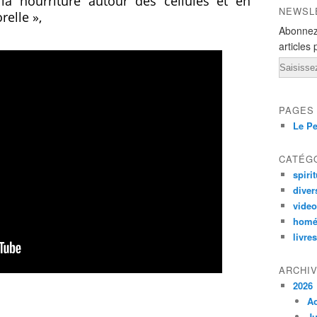
la nourriture autour des cellules et en
NEWSL
elle »,
Abonnez
articles 
Email
PAGES
Le Pe
CATÉG
spirit
diver
vide
homé
livres
ARCHI
2026
A
Ju