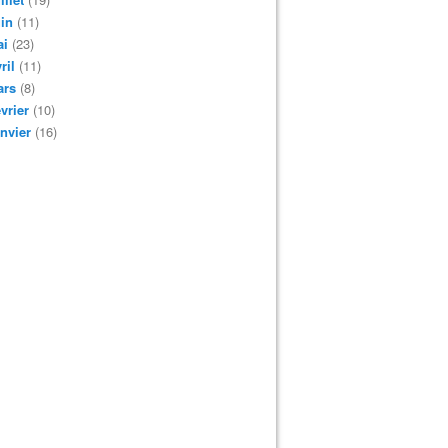
in
(11)
ai
(23)
ril
(11)
ars
(8)
vrier
(10)
nvier
(16)