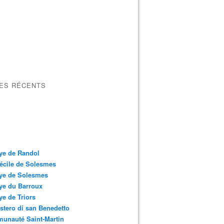
LES RÉCENTS
ye de Randol
écile de Solesmes
ye de Solesmes
ye du Barroux
e de Triors
tero di san Benedetto
unauté Saint-Martin