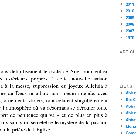
2011
2010
2009
2008
2007
1970
ARTIC
ons définitivement le cycle de Noël pour entrer
s extérieurs propres à cette nouvelle saison
ia à la messe, suppression du joyeux Alléluia à
LIENS
ême au Deus in adjutorium meum intende, avec
Abba
ps, ornements violets, tout cela est singulièrement
Ste C
Abba
ser l’atmosphère où va désormais se dérouler toute
Abba
esprit de pénitence qui va – et de plus en plus à
Abbay
urs saints où se célèbre le mystère de la passion
Monas
u la prière de l’Eglise.
Comm