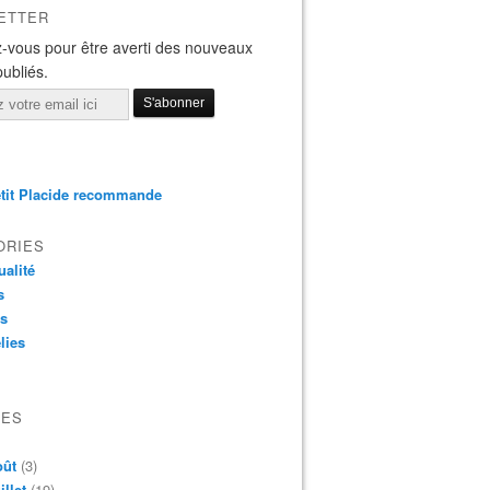
ETTER
-vous pour être averti des nouveaux
publiés.
tit Placide recommande
ORIES
ualité
s
os
lies
VES
oût
(3)
illet
(19)