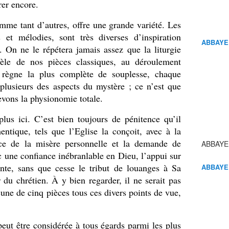
er encore.
me tant d’autres, offre une grande variété. Les
 et mélodies, sont très diverses d’inspiration
ABBAYE
 On ne le répétera jamais assez que la liturgie
dèle de nos pièces classiques, au déroulement
 règne la plus complète de souplesse, chaque
lusieurs des aspects du mystère ; ce n’est que
vons la physionomie totale.
lus ici. C’est bien toujours de pénitence qu’il
entique, tels que l’Eglise la conçoit, avec à la
nce de la misère personnelle et la demande de
ABBAYE
c une confiance inébranlable en Dieu, l’appui sur
ante, sans que cesse le tribut de louanges à Sa
ABBAYE
 du chrétien. À y bien regarder, il ne serait pas
une de cinq pièces tous ces divers points de vue,
eut être considérée à tous égards parmi les plus