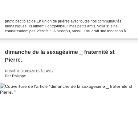
photo petit placide En union de prières avec toutes nos communautés
monastiques. Ils aiment Fontgombault mes petits amis. Voilà s'ils ne
connaissaient pas, c'est fait . A Moscou, aussi . Il faudrait une fondation à
Moscou, l'hiver ça ne changerait pas...
dimanche de la sexagésime _ fraternité st
Pierre.
Publié le 31/01/2016 à 14:02
Par
Philippe