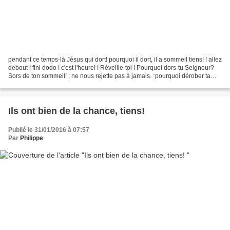
pendant ce temps-là Jésus qui dort! pourquoi il dort, il a sommeil tiens! ! allez
debout ! fini dodo ! c'est l'heure! ! Réveille-toi ! Pourquoi dors-tu Seigneur?
Sors de ton sommeil! ; ne nous rejette pas à jamais. ¨pourquoi dérober ta
face, oublier notre...
Ils ont bien de la chance, tiens!
Publié le 31/01/2016 à 07:57
Par
Philippe