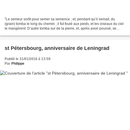
"Le semeur sortit pour semer sa semence ; et, pendant qu’il semait, du
(grain) tomba le long du chemin ; il fut foulé aux pieds, et les oiseaux du ciel
le mangèrent. D’autre tomba sur de la pierre, et, après avoir poussé, se
dessécha, parce qu’il n’avait...
st Pétersbourg, anniversaire de Leningrad
Publié le 31/01/2016 à 13:59
Par
Philippe