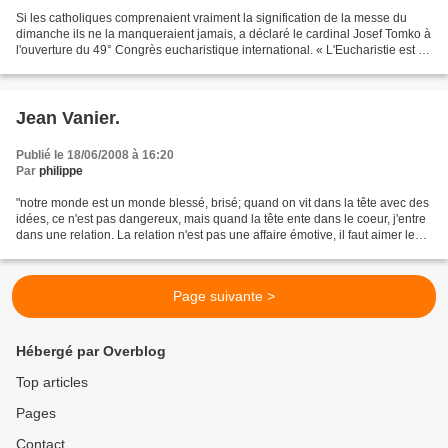
Si les catholiques comprenaient vraiment la signification de la messe du
dimanche ils ne la manqueraient jamais, a déclaré le cardinal Josef Tomko à
l'ouverture du 49° Congrès eucharistique international. « L'Eucharistie est un
don de Dieu », a dit le...
Jean Vanier.
Publié le 18/06/2008 à 16:20
Par
philippe
"notre monde est un monde blessé, brisé; quand on vit dans la tête avec des
idées, ce n'est pas dangereux, mais quand la tête ente dans le coeur, j'entre
dans une relation. La relation n'est pas une affaire émotive, il faut aimer les
gens avec sagesse.........
Page suivante >
Hébergé par Overblog
Top articles
Pages
Contact