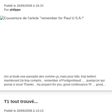
Publié le 26/06/2008 à 18:33
Par
philippe
j'en ai toute une panoplie des comme ça, mais pour bibi, trop belles!
maintenant j'ai trop compris... remember of Fontgombault ..... quelqu'un qui
pense à vous! Thanks .. my prayers for you, good continuance !!!! .... good,
holy feast of saint Pierre...
T1 tout trouvé...
Publié le 26/06/2008 à 14:14