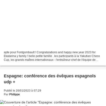
apte pour Fontgombault ! Congratulations and happy new year 2023 for
Ekatarina y family ! belle petite famille . les participants à la Yakutian Chess
Cup, les grands maîtres internationaux - l'entraîneur-chef de l'équipe de
jeunes russe Mikhail Kobalia...
Espagne: conférence des évêques espagnols
udp +
Publié le 26/01/2023 à 07:29
Par
Philippe