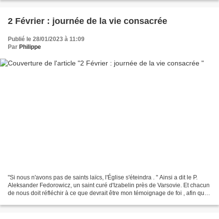
2 Février : journée de la vie consacrée
Publié le 28/01/2023 à 11:09
Par
Philippe
"Si nous n'avons pas de saints laïcs, l'Église s'éteindra . " Ainsi a dit le P.
Aleksander Fedorowicz, un saint curé d'Izabelin près de Varsovie. Et chacun
de nous doit réfléchir à ce que devrait être mon témoignage de foi , afin que
l'Église ne s'éteigne...