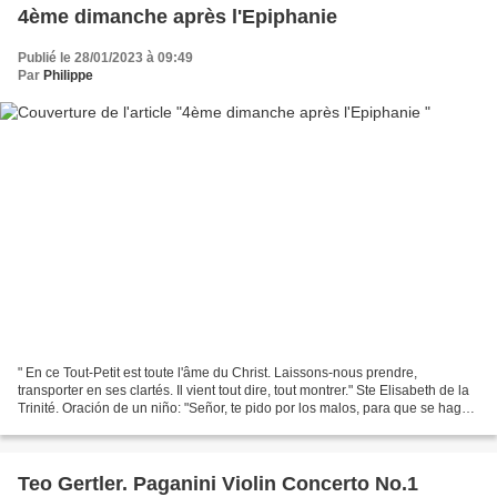
4ème dimanche après l'Epiphanie
Publié le 28/01/2023 à 09:49
Par
Philippe
" En ce Tout-Petit est toute l'âme du Christ. Laissons-nous prendre,
transporter en ses clartés. Il vient tout dire, tout montrer." Ste Elisabeth de la
Trinité. Oración de un niño: "Señor, te pido por los malos, para que se hagan
buenos; y por los buenos,...
Teo Gertler. Paganini Violin Concerto No.1