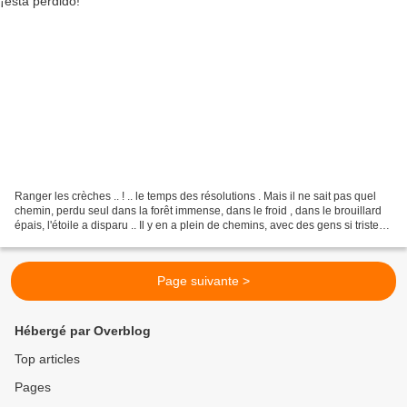
Ranger les crèches .. ! .. le temps des résolutions . Mais il ne sait pas quel
chemin, perdu seul dans la forêt immense, dans le froid , dans le brouillard
épais, l'étoile a disparu .. Il y en a plein de chemins, avec des gens si tristes,
même qui pleurent...
Page suivante >
Hébergé par Overblog
Top articles
Pages