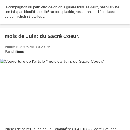
le compagnon du petit Placide on on a galéré tous les deux, pas vrai? ne
t'en fais pas bientôt la quille! au petit placide, restaurant de 1ère classe
guide michelin 3 étoiles ..
mois de Juin: du Sacré Coeur.
Publié le 29/05/2007 à 23:36
Par
philippe
Prières de saint Claude de La Colombière (1641-1682) Sacré Cœur de