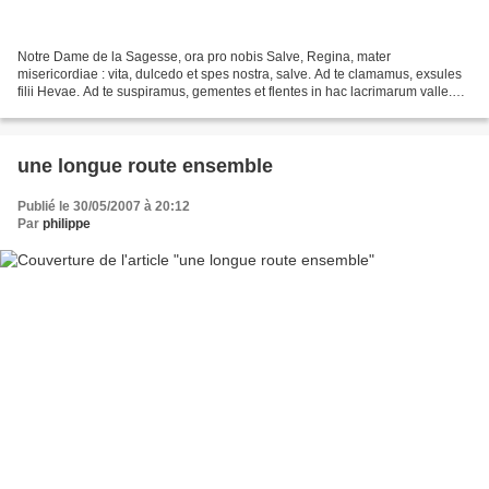
Notre Dame de la Sagesse, ora pro nobis Salve, Regina, mater
misericordiae : vita, dulcedo et spes nostra, salve. Ad te clamamus, exsules
filii Hevae. Ad te suspiramus, gementes et flentes in hac lacrimarum valle.
Eia ergo, advocata nostra, illos tuos...
une longue route ensemble
Publié le 30/05/2007 à 20:12
Par
philippe