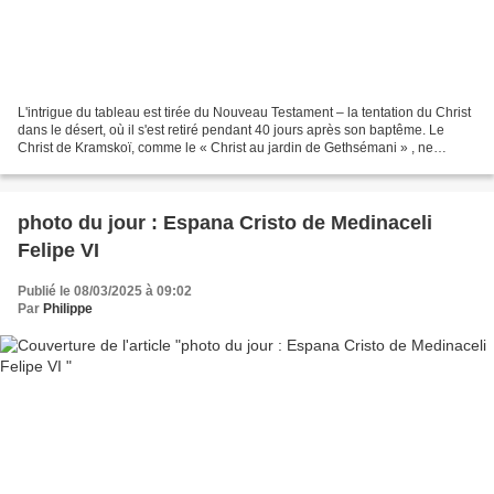
L'intrigue du tableau est tirée du Nouveau Testament – la tentation du Christ
dans le désert, où il s'est retiré pendant 40 jours après son baptême. Le
Christ de Kramskoï, comme le « Christ au jardin de Gethsémani » , ne
ressemble pas à un souverain,...
photo du jour : Espana Cristo de Medinaceli
Felipe VI
Publié le 08/03/2025 à 09:02
Par
Philippe