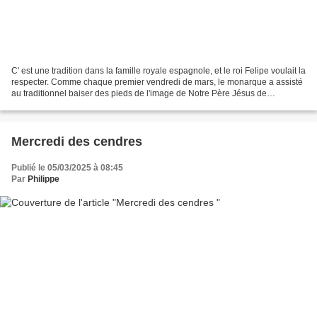
C' est une tradition dans la famille royale espagnole, et le roi Felipe voulait la
respecter. Comme chaque premier vendredi de mars, le monarque a assisté
au traditionnel baiser des pieds de l'image de Notre Père Jésus de
Nazareth, connu sous le nom du...
Mercredi des cendres
Publié le 05/03/2025 à 08:45
Par
Philippe