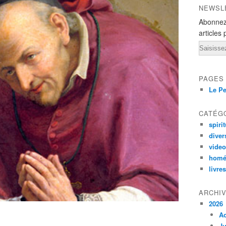
NEWSL
Abonnez
articles 
Email
PAGES
Le Pe
CATÉG
spirit
diver
vide
homé
livres
ARCHI
2026
A
Ju