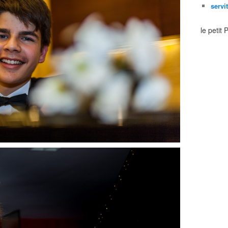
servi
le petit