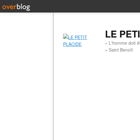
LE PET
« L'homme doit êt
» Saint Benoît