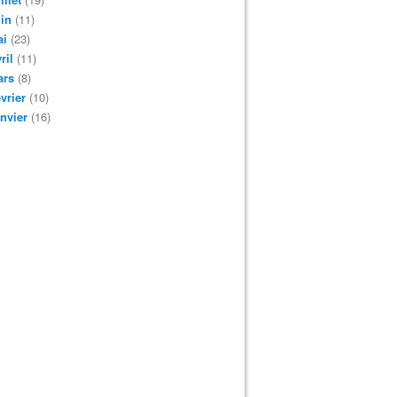
in
(11)
ai
(23)
ril
(11)
ars
(8)
vrier
(10)
nvier
(16)