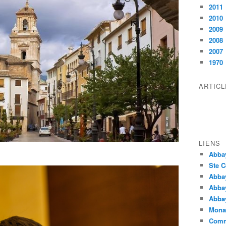
2011
2010
2009
2008
2007
1970
ARTIC
LIENS
Abba
Ste C
Abba
Abba
Abbay
Monas
Comm