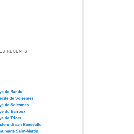
LES RÉCENTS
ye de Randol
écile de Solesmes
ye de Solesmes
ye du Barroux
e de Triors
tero di san Benedetto
unauté Saint-Martin