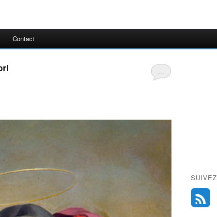
Contact
ori
…
SUIVEZ