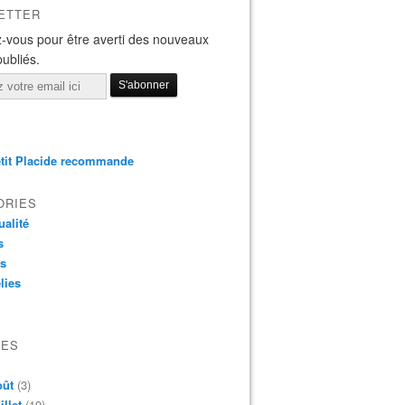
ETTER
-vous pour être averti des nouveaux
publiés.
tit Placide recommande
ORIES
ualité
s
os
lies
VES
oût
(3)
illet
(19)