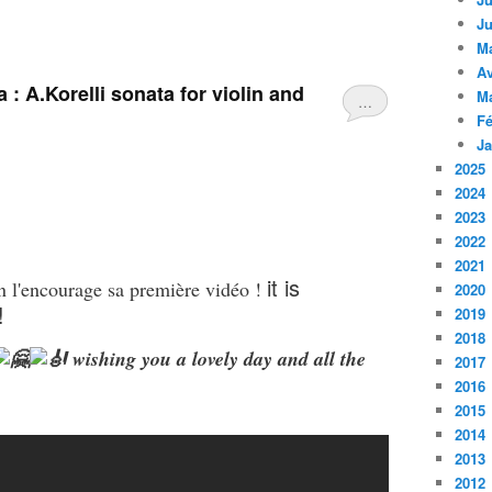
Ju
M
Av
: A.Korelli sonata for violin and
M
…
Fé
Ja
2025
2024
2023
2022
2021
it is
n l'encourage sa première vidéo !
2020
!
2019
2018
wishing you a lovely day and all the
2017
2016
2015
2014
2013
2012