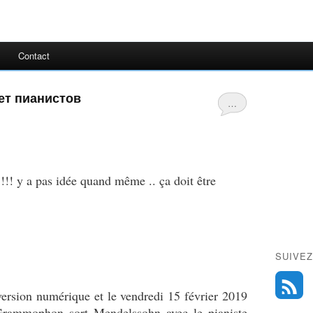
Contact
щет пианистов
…
 !!! y a pas idée quand même .. ça doit être
SUIVEZ
version numérique et le vendredi 15 février 2019
Grammophon sort Mendelssohn avec le pianiste