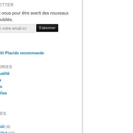
ETTER
-vous pour être averti des nouveaux
publiés.
tit Placide recommande
ORIES
ualité
s
os
lies
VES
oût
(4)
illet
(19)