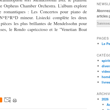
NEWSL
èbre Orpheus Chamber Orchestra. L'album explore
Abonnez
re romantiques : Les Concertos pour piano de
articles 
N*E*R*D mineur. Lisiecki complète les deux
Email
 pièces les plus brillantes de Mendelssohn pour
euses, le Rondo capriccioso et le "Venetian Boat
PAGES
Le Pe
CATÉG
spirit
diver
vide
homé
livres
ARCHI
2026
0
A
Ju