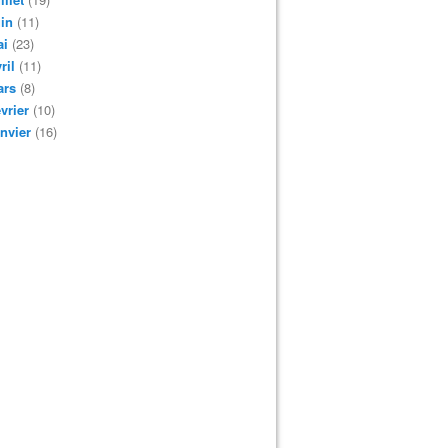
in
(11)
ai
(23)
ril
(11)
ars
(8)
vrier
(10)
nvier
(16)