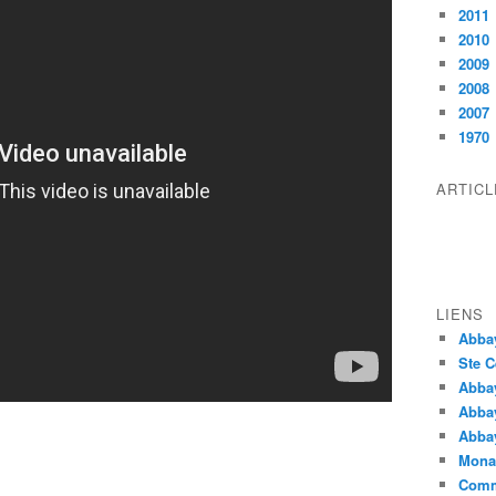
2011
2010
2009
2008
2007
1970
ARTIC
LIENS
Abba
Ste C
Abba
Abba
Abbay
Monas
Comm