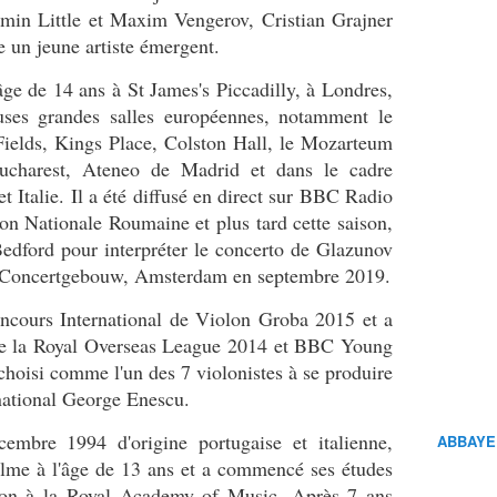
smin Little et Maxim Vengerov, Cristian Grajner
un jeune artiste émergent.
âge de 14 ans à St James's Piccadilly, à Londres,
uses grandes salles européennes, notamment le
Fields, Kings Place, Colston Hall, le Mozarteum
ucharest, Ateneo de Madrid et dans le cadre
 Italie. Il a été diffusé en direct sur BBC Radio
n Nationale Roumaine et plus tard cette saison,
edford pour interpréter le concerto de Glazunov
au Concertgebouw, Amsterdam en septembre 2019.
oncours International de Violon Groba 2015 et a
 de la Royal Overseas League 2014 et BBC Young
choisi comme l'un des 7 violonistes à se produire
national George Enescu.
embre 1994 d'origine portugaise et italienne,
ABBAYE
ulme à l'âge de 13 ans et a commencé ses études
son à la Royal Academy of Music. Après 7 ans