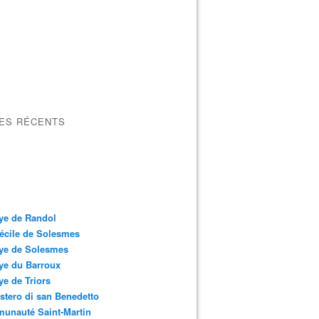
LES RÉCENTS
ye de Randol
écile de Solesmes
ye de Solesmes
ye du Barroux
e de Triors
tero di san Benedetto
unauté Saint-Martin