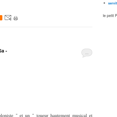
servi
le petit
0
Sa -
…
oniste " et un " joueur hautement musical et