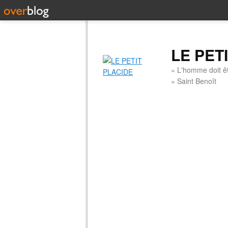
LE PET
« L'homme doit êt
» Saint Benoît