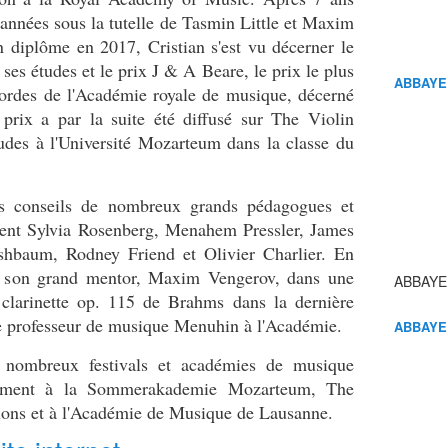
s années sous la tutelle de Tasmin Little et Maxim
 diplôme en 2017, Cristian s'est vu décerner le
ses études et le prix J & A Beare, le prix le plus
ABBAYE
cordes de l'Académie royale de musique, décerné
prix a par la suite été diffusé sur The Violin
tudes à l'Université Mozarteum dans la classe du
es conseils de nombreux grands pédagogues et
mment Sylvia Rosenberg, Menahem Pressler, James
hbaum, Rodney Friend et Olivier Charlier. En
ec son grand mentor, Maxim Vengerov, dans une
ABBAYE
r clarinette op. 115 de Brahms dans la dernière
e professeur de musique Menuhin à l'Académie.
ABBAYE
e nombreux festivals et académies de musique
emment à la Sommerakademie Mozarteum, The
ions et à l'Académie de Musique de Lausanne.