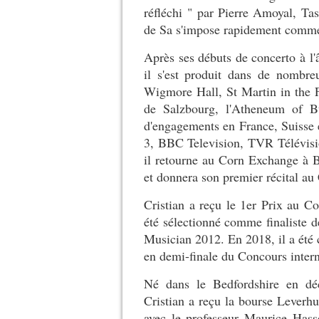
réfléchi " par Pierre Amoyal, Ta
de Sa s'impose rapidement comme 
Après ses débuts de concerto à l'
il s'est produit dans de nombre
Wigmore Hall, St Martin in the 
de Salzbourg, l'Atheneum of B
d'engagements en France, Suisse et
3, BBC Television, TVR Télévisio
il retourne au Corn Exchange à B
et donnera son premier récital 
Cristian a reçu le 1er Prix au C
été sélectionné comme finaliste
Musician 2012. En 2018, il a été 
en demi-finale du Concours inter
Né dans le Bedfordshire en déc
Cristian a reçu la bourse Leverh
avec le professeur Maurice Has