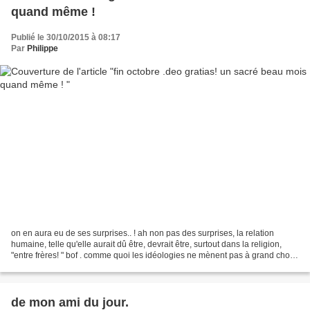
quand même !
Publié le 30/10/2015 à 08:17
Par
Philippe
on en aura eu de ses surprises.. ! ah non pas des surprises, la relation
humaine, telle qu'elle aurait dû être, devrait être, surtout dans la religion,
"entre frères! " bof . comme quoi les idéologies ne mènent pas à grand chose
même à rien du tout. On...
de mon ami du jour.