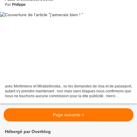
Par
Philippe
avec Mortimerov et Mirabellovska , vu les demandes de visa et de passeport,
autant s'y prendre maintenant . non mais sans blagues nous confirmons que
nous ne touchons aucune commission pour la dite publicité.. merci
néanmoins pour tous dons généreux et...
Page suivante >
Hébergé par Overblog