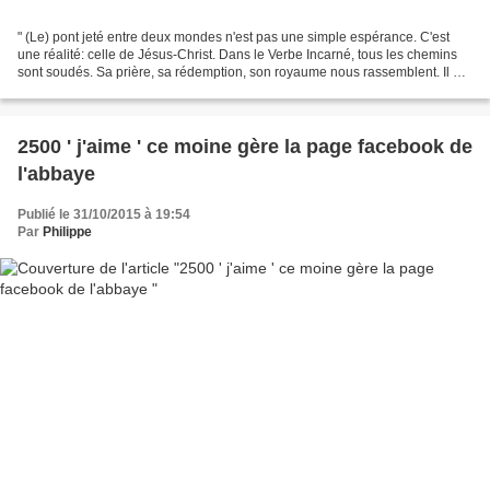
" (Le) pont jeté entre deux mondes n'est pas une simple espérance. C'est
une réalité: celle de Jésus-Christ. Dans le Verbe Incarné, tous les chemins
sont soudés. Sa prière, sa rédemption, son royaume nous rassemblent. Il est
le Dieu qui est avec nous....
2500 ' j'aime ' ce moine gère la page facebook de
l'abbaye
Publié le 31/10/2015 à 19:54
Par
Philippe