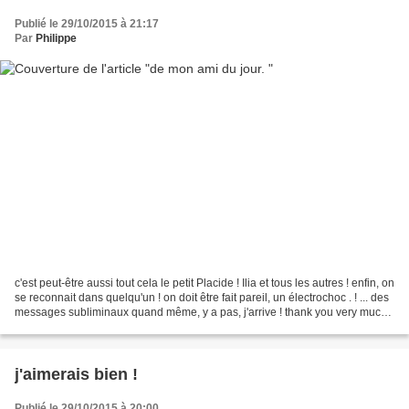
Publié le 29/10/2015 à 21:17
Par
Philippe
c'est peut-être aussi tout cela le petit Placide ! Ilia et tous les autres ! enfin, on
se reconnait dans quelqu'un ! on doit être fait pareil, un électrochoc . ! ... des
messages subliminaux quand même, y a pas, j'arrive ! thank you very much
Georgi !...
j'aimerais bien !
Publié le 29/10/2015 à 20:00