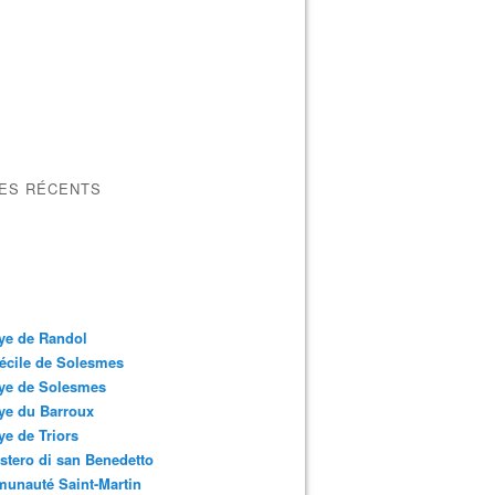
LES RÉCENTS
ye de Randol
écile de Solesmes
ye de Solesmes
ye du Barroux
e de Triors
tero di san Benedetto
unauté Saint-Martin