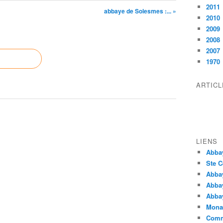
2011
abbaye de Solesmes :... »
2010
2009
2008
2007
1970
ARTIC
LIENS
Abba
Ste C
Abba
Abba
Abbay
Monas
Comm