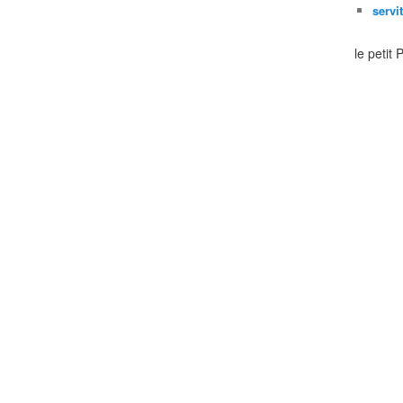
servi
le petit