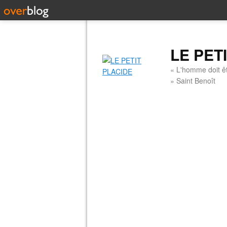
LE PET
« L'homme doit êt
» Saint Benoît