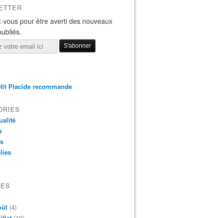
ETTER
-vous pour être averti des nouveaux
publiés.
tit Placide recommande
ORIES
ualité
s
os
lies
VES
oût
(4)
illet
(19)