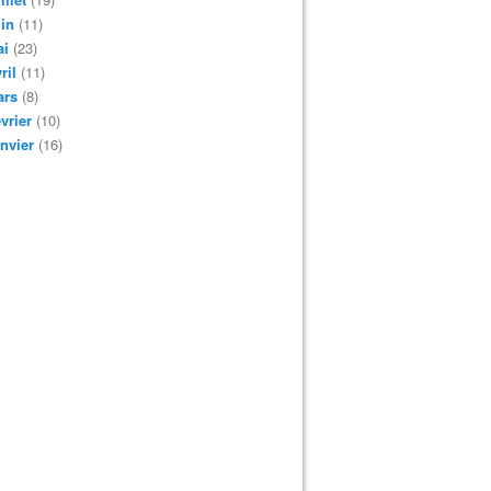
in
(11)
ai
(23)
ril
(11)
ars
(8)
vrier
(10)
nvier
(16)