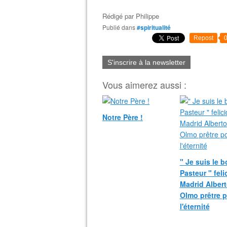
Rédigé par
Philippe
Publié dans
#spiritualité
Repost
S'inscrire à la newsletter
Vous aimerez aussi :
Notre Père !
" Je suis le 
Pasteur " fel
Madrid Albert
Olmo prêtre 
l'éternité