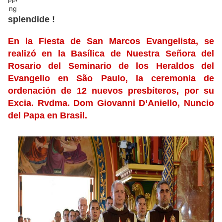
splendide !
En la Fiesta de San Marcos Evangelista, se
realizó en la Basílica de Nuestra Señora del
Rosario del Seminario de los Heraldos del
Evangelio en São Paulo, la ceremonia de
ordenación de 12 nuevos presbíteros, por su
Excia. Rvdma. Dom Giovanni D’Aniello, Nuncio
del Papa en Brasil.