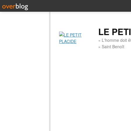
LE PET
« L'homme doit êt
» Saint Benoît