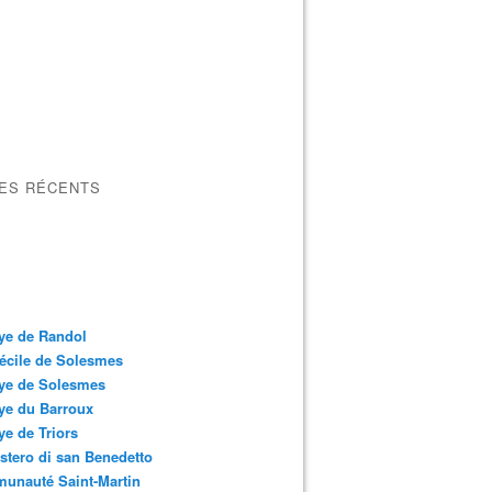
LES RÉCENTS
ye de Randol
écile de Solesmes
ye de Solesmes
ye du Barroux
e de Triors
tero di san Benedetto
unauté Saint-Martin