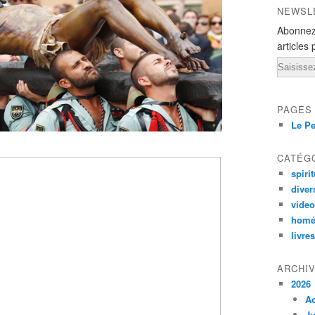
NEWSL
Abonnez
articles 
Email
PAGES
Le Pe
CATÉG
spirit
diver
vide
homé
livres
ARCHI
2026
A
Ju