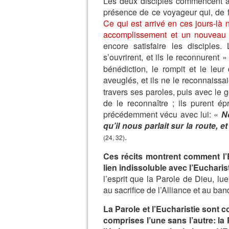
Les deux disciples commencent à 
présence de ce voyageur qui, de f
Ce qui est arrivé en ces jours-l
accomplissement et un nouveau 
encore satisfaire les disciples
s’ouvrirent, et ils le reconnurent 
bénédiction, le rompit et le leur
aveuglés, et ils ne le reconnaiss
travers ses paroles, puis avec le g
de le reconnaître ; ils purent é
précédemment vécu avec lui: «
No
qu’il nous parlait sur la route, 
.
(24, 32)
Ces récits montrent comment l’
lien indissoluble avec l’Eucharis
l’esprit que la Parole de Dieu, lue
au sacrifice de l’Alliance et au ba
La Parole et l’Eucharistie sont 
comprises l’une sans l’autre: la