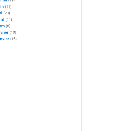
in
(11)
ai
(23)
ril
(11)
ars
(8)
vrier
(10)
nvier
(16)