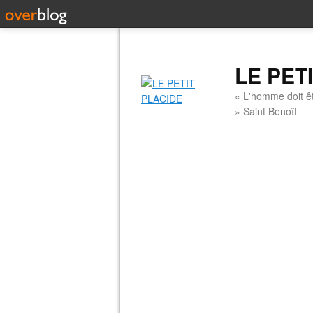
LE PET
« L'homme doit êt
» Saint Benoît