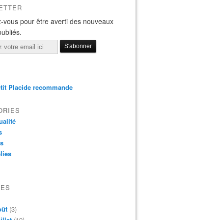
ETTER
-vous pour être averti des nouveaux
publiés.
tit Placide recommande
ORIES
ualité
s
os
lies
VES
oût
(3)
illet
(19)