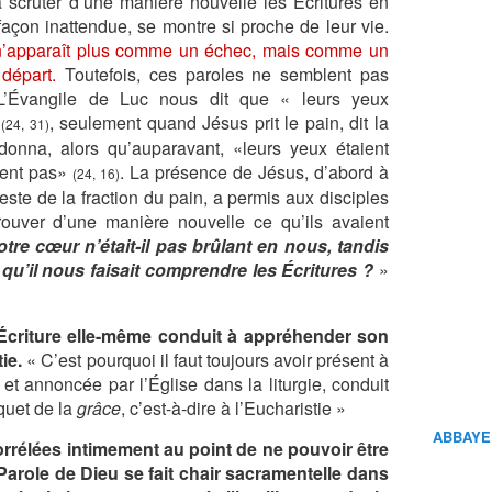
scruter d’une manière nouvelle les Écritures en
açon inattendue, se montre si proche de leur vie.
à n’apparaît plus comme un échec, mais comme un
départ.
Toutefois, ces paroles ne semblent pas
. L’Évangile de Luc nous dit que « leurs yeux
»
, seulement quand Jésus prit le pain, dit la
(24, 31)
 donna, alors qu’auparavant, «leurs yeux étaient
aient pas»
. La présence de Jésus, d’abord à
(24, 16)
este de la fraction du pain, a permis aux disciples
prouver d’une manière nouvelle ce qu’ils avaient
tre cœur n’était-il pas brûlant en nous, tandis
et qu’il nous faisait comprendre les Écritures ?
»
Écriture elle-même conduit à appréhender son
tie.
« C’est pourquoi il faut toujours avoir présent à
 et annoncée par l’Église dans la liturgie, conduit
nquet de la
grâce
, c’est-à-dire à l’Eucharistie »
ABBAYE
corrélées intimement au point de ne pouvoir être
 Parole de Dieu se fait chair sacramentelle dans