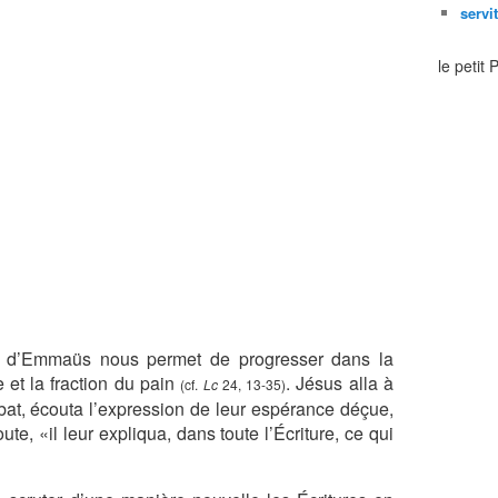
servi
le petit
es d’Emmaüs nous permet de progresser dans la
e et la fraction du pain
. Jésus alla à
(cf.
Lc
24, 13-35)
bbat, écouta l’expression de leur espérance déçue,
e, «il leur expliqua, dans toute l’Écriture, ce qui