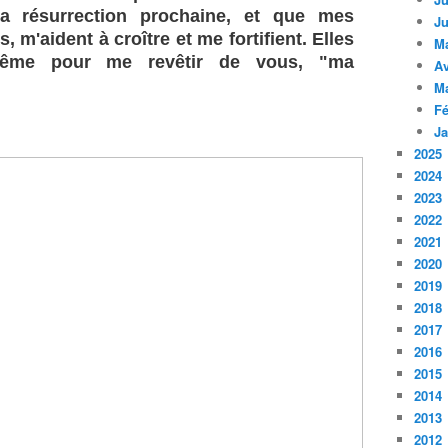
 la résurrection prochaine, et que mes
Ju
, m'aident à croître et me fortifient. Elles
M
même pour me revêtir de vous, "ma
Av
M
Fé
Ja
2025
2024
2023
2022
2021
2020
2019
2018
2017
2016
2015
2014
2013
2012