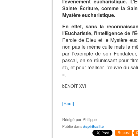
l’événement eucharistique. L’E
Sainte Écriture, comme la Saint
Mystère eucharistique.
En effet, sans la reconnaissa
l’Eucharistie, l’intelligence de 
Parole de Dieu et le Mystère eucha
non pas le même culte mais la mêm
par l’exemple de son Fondateur,
pascal, en se réunissant pour “lire
, et pour réaliser l’œuvre du s
27)
».
bENOÏT XVI
[Haut]
Rédigé par
Philippe
Publié dans
#spiritualité
Repost