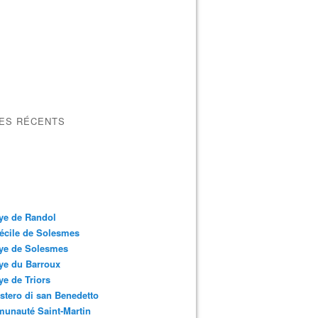
LES RÉCENTS
ye de Randol
écile de Solesmes
ye de Solesmes
ye du Barroux
e de Triors
tero di san Benedetto
unauté Saint-Martin