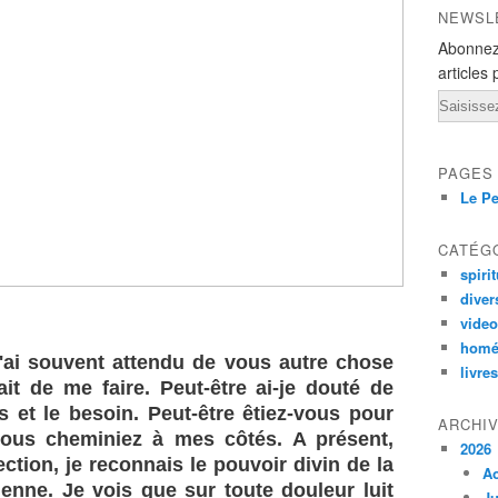
NEWSL
Abonnez
articles 
Email
PAGES
Le Pe
CATÉG
spirit
diver
vide
homé
'ai souvent attendu de vous autre chose
livres
ait de me faire. Peut-être ai-je douté de
 et le besoin. Peut-être êtiez-vous pour
ARCHI
ous cheminiez à mes côtés. A présent,
2026
ction, je reconnais le pouvoir divin de la
A
ienne. Je vois que sur toute douleur luit
Ju