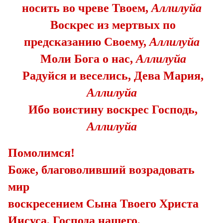
носить во чреве Твоем,
Аллилуйа
­ Воскрес из мертвых по
предсказанию Своему,
Аллилуйа
­ Моли Бога о нас,
Аллилуйа
­ Радуйся и веселись, Дева Мария,
Аллилуйа
­ Ибо воистину воскрес Господь,
Аллилуйа
Помолимся!
Боже, благоволивший возрадовать
мир
воскресением Сына Твоего Христа
Иисуса, Господа нашего,