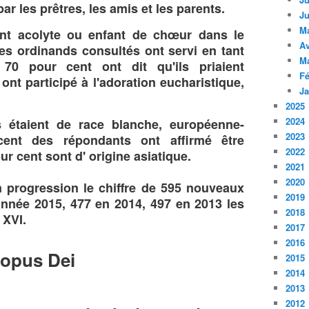
r les prêtres, les amis et les parents.
Ju
M
ent acolyte ou enfant de chœur dans le
Av
des ordinands consultés ont servi en tant
M
70 pour cent ont dit qu'ils priaient
Fé
ont participé à l'adoration eucharistique,
Ja
2025
2024
s étaient de race blanche, européenne-
2023
ent des répondants ont affirmé être
2022
r cent sont d' origine asiatique.
2021
2020
 progression le chiffre de 595 nouveaux
2019
année 2015, 477 en 2014, 497 en 2013 les
2018
 XVI.
2017
2016
opus Dei
2015
2014
2013
2012