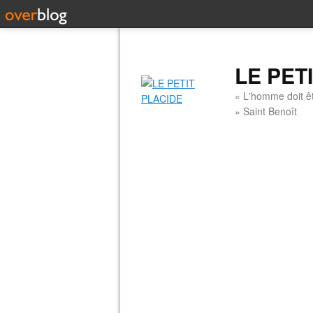
LE PET
« L'homme doit êt
» Saint Benoît