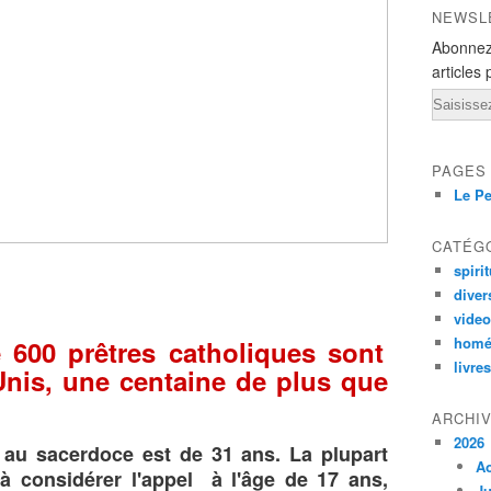
NEWSL
Abonnez
articles 
Email
PAGES
Le Pe
CATÉG
spirit
diver
vide
homé
 600 prêtres catholiques sont
livres
nis, une centaine de plus que
ARCHI
2026
au sacerdoce est de 31 ans. La plupart
A
 considérer l'appel à l'âge de 17 ans,
Ju