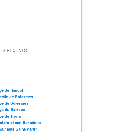
LES RÉCENTS
ye de Randol
écile de Solesmes
ye de Solesmes
ye du Barroux
e de Triors
tero di san Benedetto
unauté Saint-Martin