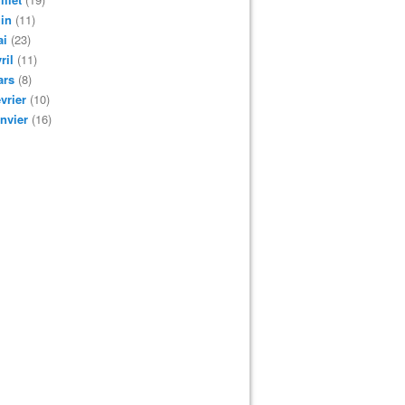
in
(11)
ai
(23)
ril
(11)
ars
(8)
vrier
(10)
nvier
(16)