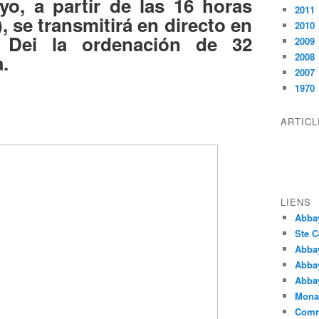
o, a partir de las 16 horas
2011
 se transmitirá en directo en
2010
 Dei la ordenación de 32
2009
.
2008
2007
1970
ARTIC
LIENS
Abba
Ste C
Abba
Abba
Abbay
Monas
Comm