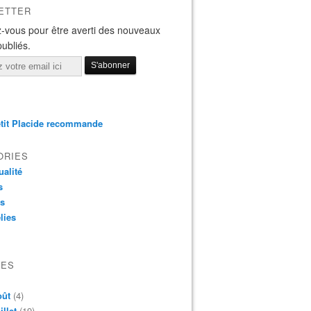
ETTER
-vous pour être averti des nouveaux
publiés.
tit Placide recommande
ORIES
ualité
s
os
lies
VES
oût
(4)
illet
(19)