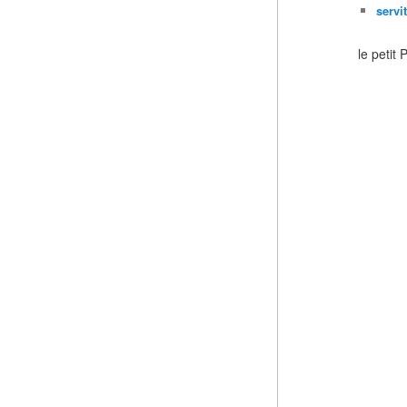
servi
le petit