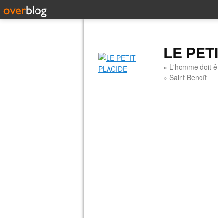
LE PET
« L'homme doit êt
» Saint Benoît