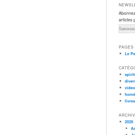
NEWSL
Abonnez
articles 
Email
PAGES
Le Pe
CATÉG
spirit
diver
vide
homé
livres
ARCHI
2026
A
Ju