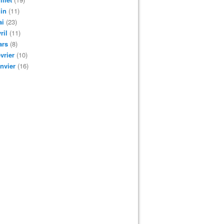
in
(11)
ai
(23)
ril
(11)
ars
(8)
vrier
(10)
nvier
(16)