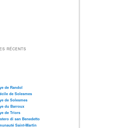
LES RÉCENTS
ye de Randol
écile de Solesmes
ye de Solesmes
ye du Barroux
e de Triors
tero di san Benedetto
unauté Saint-Martin