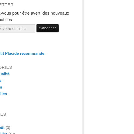
ETTER
-vous pour être averti des nouveaux
publiés.
tit Placide recommande
ORIES
ualité
s
os
lies
VES
oût
(3)
illet
(19)