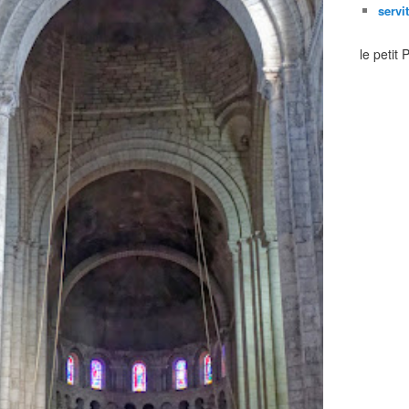
servi
le petit