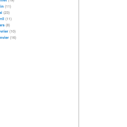
in
(11)
ai
(23)
ril
(11)
ars
(8)
vrier
(10)
nvier
(16)