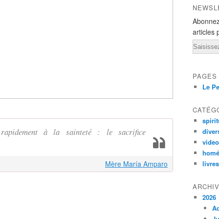
NEWSL
Abonnez
articles 
Email
PAGES
Le Pe
CATÉG
spirit
apidement à la sainteté : le sacrifice
diver
vide
homé
Mère María Amparo
livres
ARCHI
2026
A
Ju