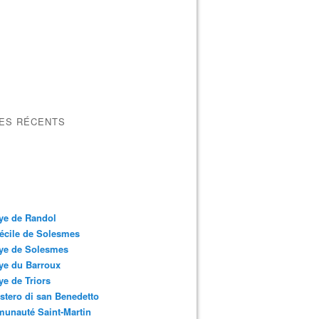
LES RÉCENTS
ye de Randol
écile de Solesmes
ye de Solesmes
ye du Barroux
e de Triors
tero di san Benedetto
unauté Saint-Martin