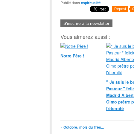
Publié dans
#spiritualité
Repost
S'inscrire à la newsletter
Vous aimerez aussi :
Notre Père !
" Je suis le 
Pasteur " fel
Madrid Albert
Olmo prêtre 
l'éternité
« Octobre: mois du Très...