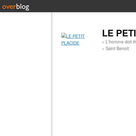
LE PET
« L'homme doit êt
» Saint Benoît