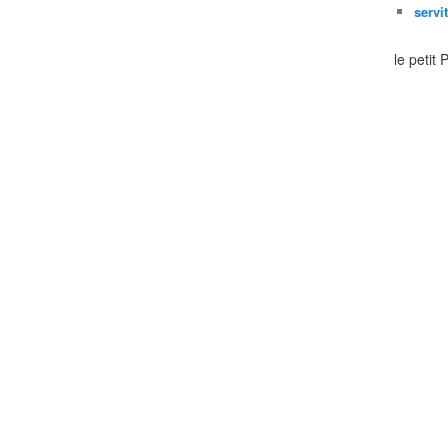
servi
le petit