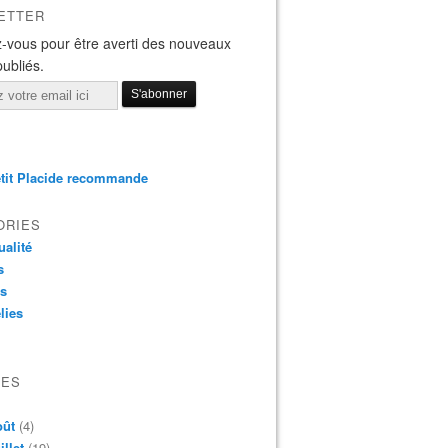
ETTER
-vous pour être averti des nouveaux
publiés.
tit Placide recommande
ORIES
ualité
s
os
lies
VES
oût
(4)
illet
(19)