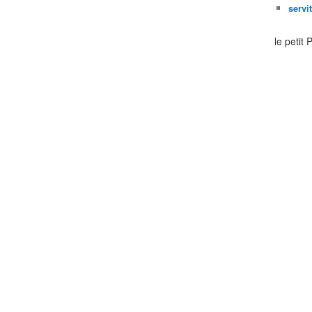
servi
le petit