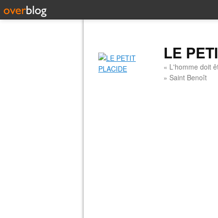
LE PET
« L'homme doit êt
» Saint Benoît