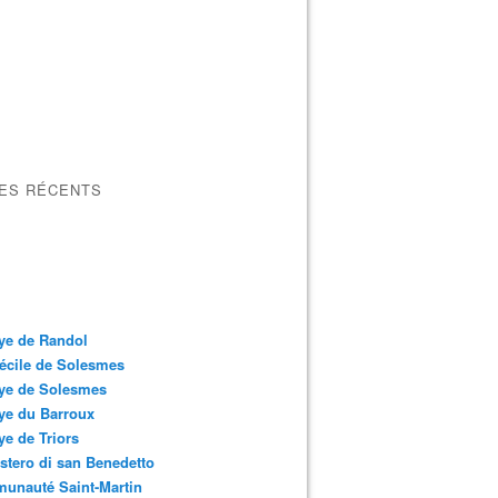
LES RÉCENTS
ye de Randol
écile de Solesmes
ye de Solesmes
ye du Barroux
e de Triors
tero di san Benedetto
unauté Saint-Martin