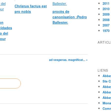
2011
Christus factus est
2010
pro nobis
procès de
2009
canonisation :Pedro
2008
bon
Ballester.
2007
icidades
1970
o del
pour
ARTIC
ad vesperas. magnificat... »
LIENS
Abba
Ste C
Abba
Abba
Abbay
Monas
Comm