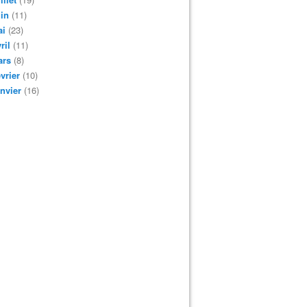
in
(11)
ai
(23)
ril
(11)
ars
(8)
vrier
(10)
nvier
(16)