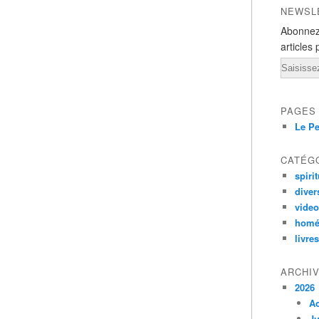
NEWSL
Abonnez
articles 
Email
PAGES
Le Pe
CATÉG
spirit
diver
vide
homé
livres
ARCHI
2026
A
Ju