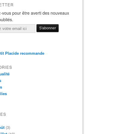
ETTER
-vous pour être averti des nouveaux
publiés.
tit Placide recommande
ORIES
ualité
s
os
lies
VES
oût
(3)
illet
(19)