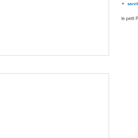
servi
le petit