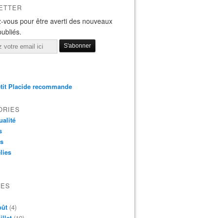
ETTER
-vous pour être averti des nouveaux
publiés.
tit Placide recommande
ORIES
ualité
s
os
lies
VES
oût
(4)
illet
(19)