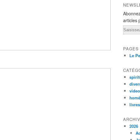
NEWSL
Abonnez
articles 
Email
PAGES
Le Pe
CATÉG
spirit
diver
vide
homé
livres
ARCHI
2026
A
Ju