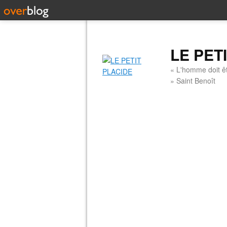
LE PET
« L'homme doit êt
» Saint Benoît