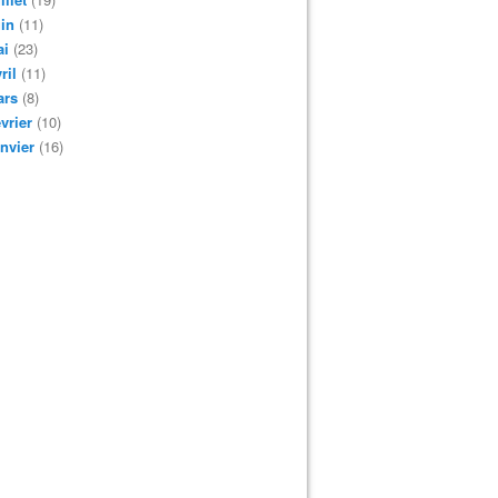
in
(11)
ai
(23)
ril
(11)
ars
(8)
vrier
(10)
nvier
(16)