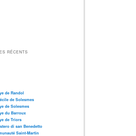
LES RÉCENTS
ye de Randol
écile de Solesmes
ye de Solesmes
ye du Barroux
e de Triors
tero di san Benedetto
unauté Saint-Martin