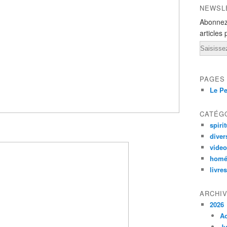
NEWSL
Abonnez
articles 
Email
PAGES
Le Pe
CATÉG
spirit
diver
vide
homé
livres
ARCHI
2026
A
Ju