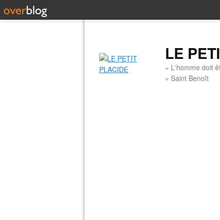
LE PET
« L'homme doit êt
» Saint Benoît