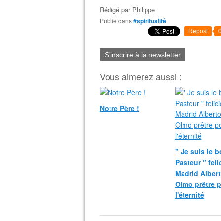
Rédigé par
Philippe
Publié dans
#spiritualité
Repost
S'inscrire à la newsletter
Vous aimerez aussi :
Notre Père !
" Je suis le 
Pasteur " fel
Madrid Albert
Olmo prêtre 
l'éternité