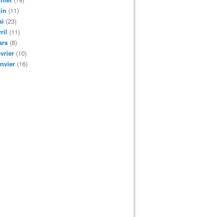
in
(11)
ai
(23)
ril
(11)
ars
(8)
vrier
(10)
nvier
(16)