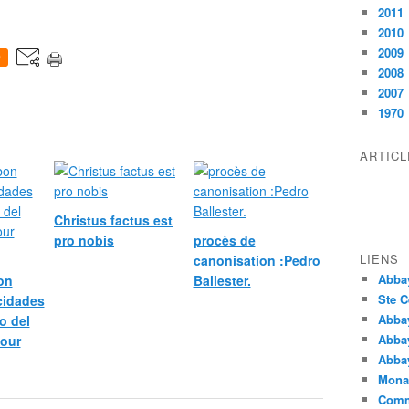
2011
2010
2009
0
2008
2007
1970
ARTIC
Christus factus est
pro nobis
procès de
LIENS
canonisation :Pedro
Abba
bon
Ballester.
Ste C
icidades
Abba
o del
Abba
pour
Abbay
Monas
Comm