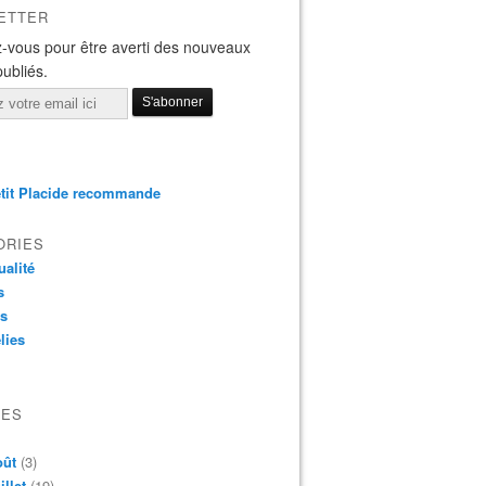
ETTER
-vous pour être averti des nouveaux
publiés.
tit Placide recommande
ORIES
ualité
s
os
lies
VES
oût
(3)
illet
(19)