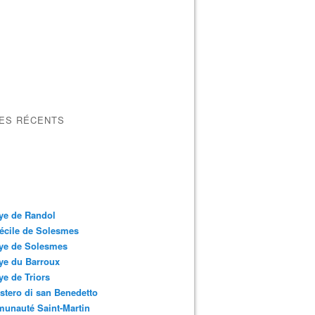
LES RÉCENTS
ye de Randol
écile de Solesmes
ye de Solesmes
ye du Barroux
e de Triors
tero di san Benedetto
unauté Saint-Martin