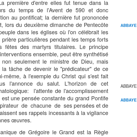
a première d'entre elles fut tenue dans la
ours du temps de l'Avent de 590 et donc
ion au pontificat; la dernière fut prononcée
nt, lors du deuxième dimanche de Pentecôte
ABBAYE
euple dans les églises où l'on célébrait les
 prière particulières pendant les temps forts
s fêtes des martyrs titulaires. Le principe
es interventions ensemble, peut être synthétisé
 non seulement le ministre de Dieu, mais
la tâche de devenir le "prédicateur" de ce
lui-même, à l'exemple du Christ qui s'est fait
s l'annonce du salut. L'horizon de cet
ABBAYE
atologique: l'attente de l'accomplissement
s est une pensée constante du grand Pontife
ABBAYE
 inspirateur de chacune de ses pensées et de
naissent ses rappels incessants à la vigilance
onnes œuvres.
rganique de Grégoire le Grand est la Règle