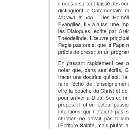
il nous a surtout laissé des éc
distinguent le Commentaire mo
-, les Homéli
Moralia in Iob
Evangiles. Il y a aussi une i
les Dialogues, écrite par Grég
Théodelinde. L'œuvre principal
Règle pastorale, que le Pape r
précis de présenter un progr
En passant rapidement ces œ
noter que, dans ses écrits, 
tracer une doctrine qui soit "la 
faire l'écho de l'enseignement
être la bouche du Christ et de 
pour arriver à Dieu. Ses comm
propos. Il fut un lecteur passi
intentions qui n'étaient pas 
chrétien ne devait pas telle
l'Ecriture Sainte, mais plutôt 