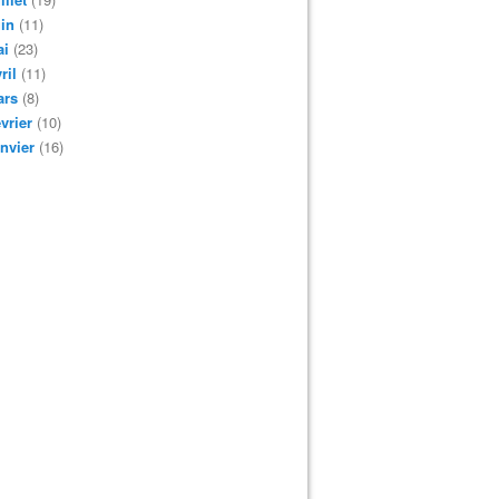
in
(11)
ai
(23)
ril
(11)
ars
(8)
vrier
(10)
nvier
(16)