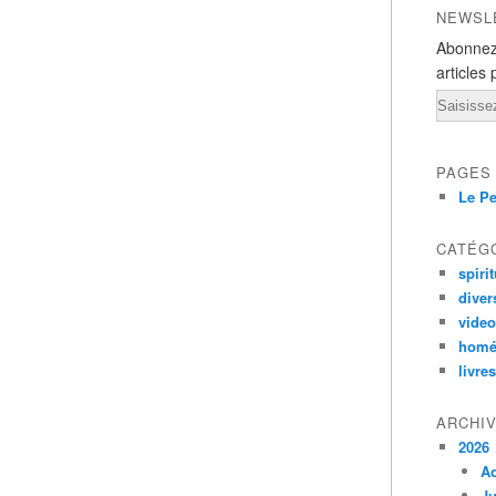
NEWSL
Abonnez
articles 
Email
PAGES
Le Pe
CATÉG
spirit
diver
vide
homé
livres
ARCHI
2026
A
Ju