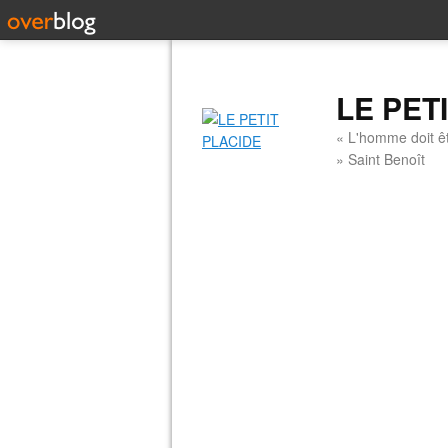
LE PET
« L'homme doit êt
» Saint Benoît