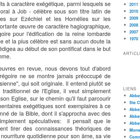
rits à caractère exégétique, parmi lesquels se
2011
ral à Job - célèbre sous son titre latin de
2010
es sur Ezéchiel et les Homélies sur les
2009
mportante œuvre de caractère hagiographique,
2008
2007
oire pour l'édification de la reine lombarde
1970
e et la plus célèbre est sans aucun doute la
édigea au début de son pontificat dans le but
ARTIC
amme.
uvres en revue, nous devons tout d'abord
Grégoire ne se montre jamais préoccupé de
sienne", qui soit originale. Il entend plutôt se
LIENS
 traditionnel de l'Eglise, il veut simplement
Abba
son Eglise, sur le chemin qu'il faut parcourir
Ste C
entaires exégétiques sont exemplaires à ce
Abba
onné de la Bible, dont il s'approcha avec des
Abba
simplement spéculatives: il pensait que le
Abbay
ment tirer des connaissances théoriques de
Monas
la nourriture quotidienne pour son âme, sa vie
Comm