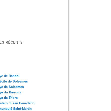
LES RÉCENTS
ye de Randol
écile de Solesmes
ye de Solesmes
ye du Barroux
e de Triors
tero di san Benedetto
unauté Saint-Martin