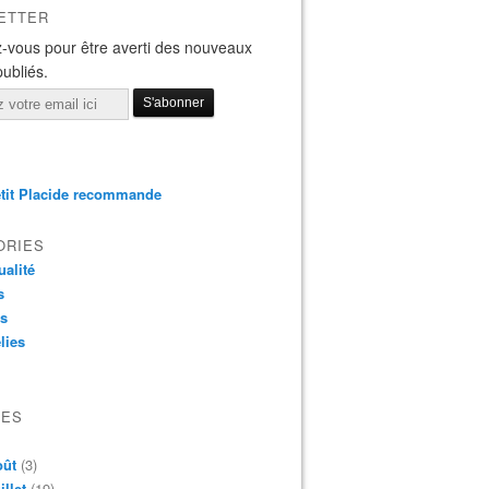
ETTER
-vous pour être averti des nouveaux
publiés.
tit Placide recommande
ORIES
ualité
s
os
lies
VES
oût
(3)
illet
(19)