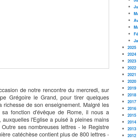
Ju
M
Av
M
Fé
Ja
2025
2024
2023
2022
2021
2020
2019
'occasion de notre rencontre du mercredi, sur
2018
ape Grégoire le Grand, pour tirer quelques
2017
a richesse de son enseignement. Malgré les
2016
à sa fonction d'évêque de Rome, il nous a
2015
auxquelles l'Eglise a puisé à pleines mains
2014
. Outre ses nombreuses lettres - le Registre
2013
ière catéchèse contient plus de 800 lettres -
2012