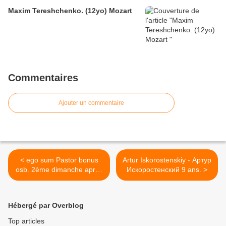
Maxim Tereshchenko. (12yo) Mozart
Commentaires
Ajouter un commentaire
< ego sum Pastor bonus
Artur Iskorostenskiy - Артур
osb. 2ème dimanche après
Искоростенский 9 ans. >
Pâques
Hébergé par Overblog
Top articles