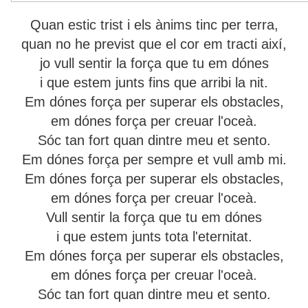
Quan estic trist i els ànims tinc per terra,
quan no he previst que el cor em tracti així,
jo vull sentir la força que tu em dónes
i que estem junts fins que arribi la nit.
Em dónes força per superar els obstacles,
em dónes força per creuar l'oceà.
Sóc tan fort quan dintre meu et sento.
Em dónes força per sempre et vull amb mi.
Em dónes força per superar els obstacles,
em dónes força per creuar l'oceà.
Vull sentir la força que tu em dónes
i que estem junts tota l'eternitat.
Em dónes força per superar els obstacles,
em dónes força per creuar l'oceà.
Sóc tan fort quan dintre meu et sento.