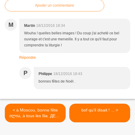
Ajouter un commentaire
M
Martin
18/12/2016 18:34
Wouha ! quelles belles images ! Du coup j'ai acheté ce bel
ouvrage et c'est une merveille. Il y a tout ce qu'il faut pour
comprendre la liturgie !
Répondre
P
Philippe
18/12/2016 18:43
bonnes fêtes de Noël .
< à Moscou, bonne fête
bof qu'il disait ! ... >
ილია, à tous les Ilia. ДЕНЬ
ПАМЯТИ СВЯТОГО
ПРОРОКА БОЖИЯ ИЛИИ