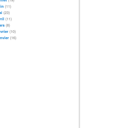
in
(11)
ai
(23)
ril
(11)
ars
(8)
vrier
(10)
nvier
(16)