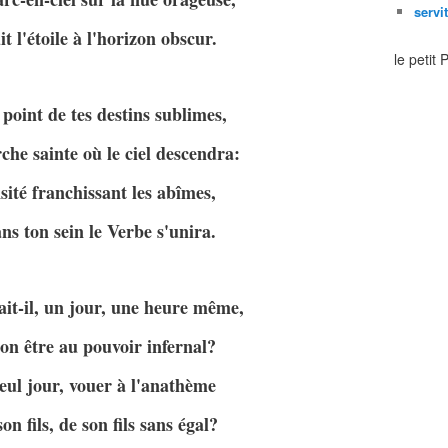
servi
t l'étoile à l'horizon obscur.
le petit
point de tes destins sublimes,
rche sainte où le ciel descendra:
ité franchissant les abîmes,
s ton sein le Verbe s'unira.
ait-il, un jour, une heure même,
n être au pouvoir infernal?
seul jour, vouer à l'anathème
n fils, de son fils sans égal?