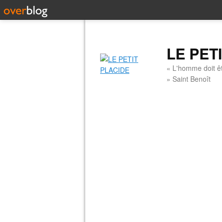
LE PET
« L'homme doit êt
» Saint Benoît