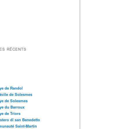
LES RÉCENTS
ye de Randol
écile de Solesmes
ye de Solesmes
ye du Barroux
e de Triors
tero di san Benedetto
unauté Saint-Martin