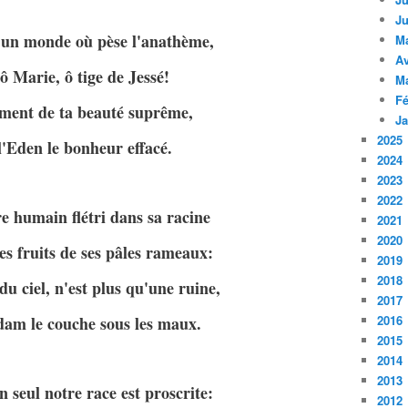
Ju
d'un monde où pèse l'anathème,
M
Av
 ô Marie, ô tige de Jessé!
M
Fé
ement de ta beauté suprême,
Ja
2025
l'Eden le bonheur effacé.
2024
2023
2022
e humain flétri dans sa racine
2021
2020
es fruits de ses pâles rameaux:
2019
2018
du ciel, n'est plus qu'une ruine,
2017
dam le couche sous les maux.
2016
2015
2014
2013
n seul notre race est proscrite:
2012