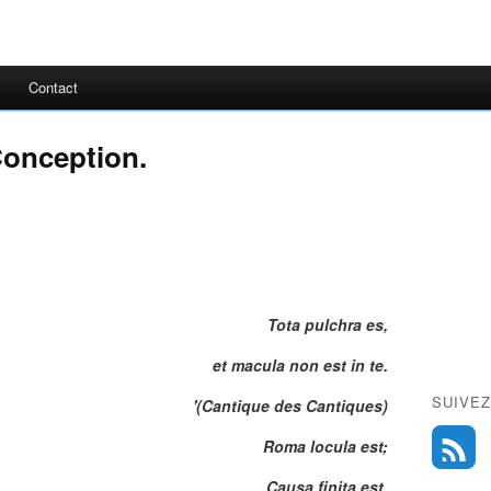
Contact
Conception.
Tota pulchra es,
et macula non est in te.
SUIVEZ
'(Cantique des Cantiques)
Roma locula est;
Causa finita est.