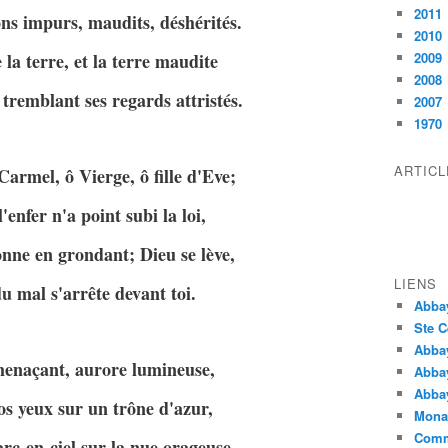
2011
ns impurs, maudits, déshérités.
2010
 la terre, et la terre maudite
2009
2008
 tremblant ses regards attristés.
2007
1970
ARTIC
Carmel, ô Vierge, ô fille d'Eve;
l'enfer n'a point subi la loi,
nne en grondant; Dieu se lève,
LIENS
u mal s'arrête devant toi.
Abba
Ste C
Abba
menaçant, aurore lumineuse,
Abba
Abbay
os yeux sur un trône d'azur,
Monas
Comm
arc-en-ciel sur la nue orageuse,