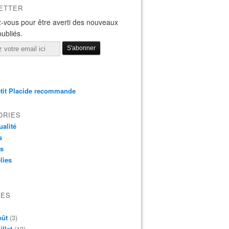
ETTER
-vous pour être averti des nouveaux
publiés.
tit Placide recommande
ORIES
ualité
s
os
lies
VES
oût
(3)
illet
(19)