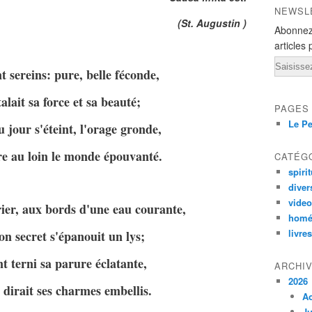
NEWSL
(St. Augustin )
Abonnez
articles 
Email
t sereins: pure, belle féconde,
alait sa force et sa beauté;
PAGES
Le Pe
u jour s'éteint, l'orage gronde,
re au loin le monde épouvanté.
CATÉG
spirit
diver
vide
rier, aux bords d'une eau courante,
homé
livres
on secret s'épanouit un lys;
nt terni sa parure éclatante,
ARCHI
2026
 dirait ses charmes embellis.
A
Ju