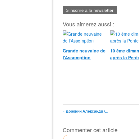
S'inscrire à la newsletter
Vous aimerez aussi :
Grande neuvaine de
10 ème dima
l'Assomption
après la Pent
« Доронин Александр /...
Commenter cet article