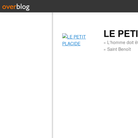
LE PET
« L'homme doit êt
» Saint Benoît