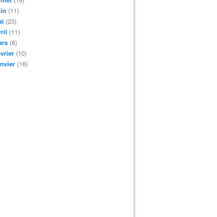
in
(11)
ai
(23)
ril
(11)
ars
(8)
vrier
(10)
nvier
(16)