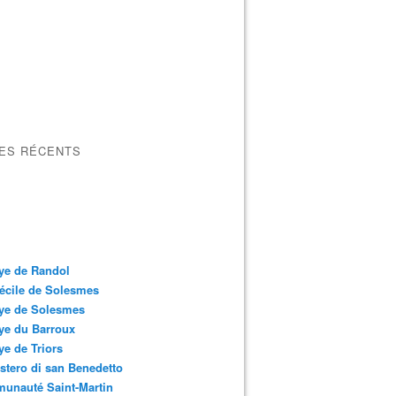
LES RÉCENTS
ye de Randol
écile de Solesmes
ye de Solesmes
ye du Barroux
e de Triors
tero di san Benedetto
unauté Saint-Martin