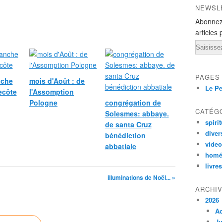
NEWSL
Abonnez
articles 
Email
PAGES
nche
mois d'Août : de
Le Pe
ecôte
l'Assomption
Pologne
congrégation de
CATÉG
Solesmes: abbaye.
spirit
de santa Cruz
diver
bénédiction
vide
abbatiale
homé
livres
illuminations de Noël... »
ARCHI
2026
A
Ju