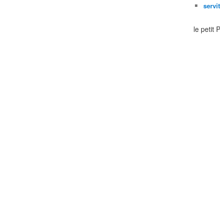
servi
le petit