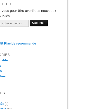
ETTER
-vous pour être averti des nouveaux
publiés.
tit Placide recommande
ORIES
ualité
s
os
lies
VES
oût
(3)
illet
(19)