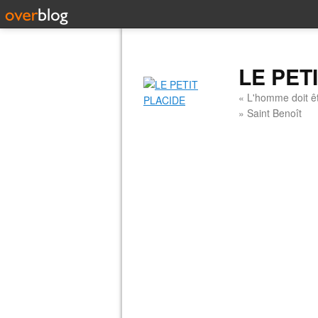
LE PET
« L'homme doit êt
» Saint Benoît