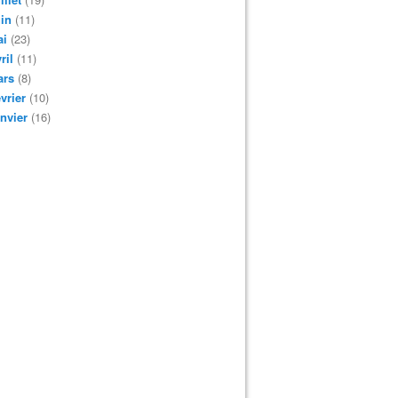
in
(11)
ai
(23)
ril
(11)
ars
(8)
vrier
(10)
nvier
(16)