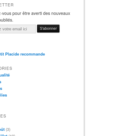
ETTER
-vous pour être averti des nouveaux
publiés.
tit Placide recommande
ORIES
ualité
s
os
lies
VES
oût
(3)
illet
(19)