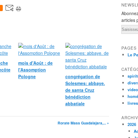
NEWSL
0
Abonnez
articles 
Email
PAGES
Le Pe
nche
mois d'Août : de
CATÉG
ecôte
l'Assomption
spirit
Pologne
congrégation de
diver
Solesmes: abbaye.
vide
de santa Cruz
homé
bénédiction
livres
abbatiale
ARCHI
Rorate Mass Guadalajara,... »
2026
A
Ju