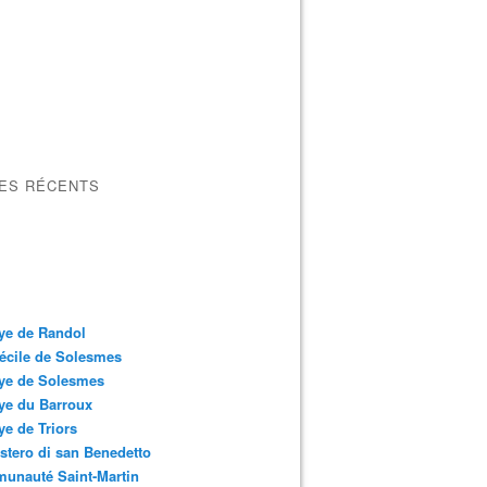
LES RÉCENTS
ye de Randol
écile de Solesmes
ye de Solesmes
ye du Barroux
e de Triors
tero di san Benedetto
unauté Saint-Martin