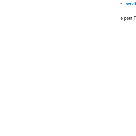
servi
le petit