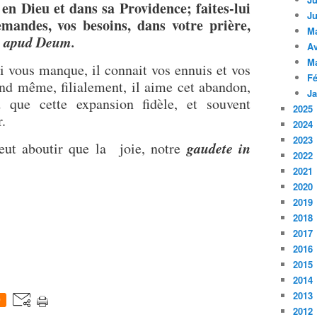
 en Dieu et dans sa Providence; faites-lui
Ju
emandes, vos besoins, dans votre prière,
M
nt apud Deum.
Av
M
 vous manque, il connait vos ennuis et vos
Fé
and même, filialement, il aime cet abandon,
Ja
nd que cette expansion fidèle, et souvent
2025
.
2024
2023
gaudete in
t aboutir que la joie, notre
2022
2021
2020
2019
2018
2017
2016
2015
2014
2013
0
2012