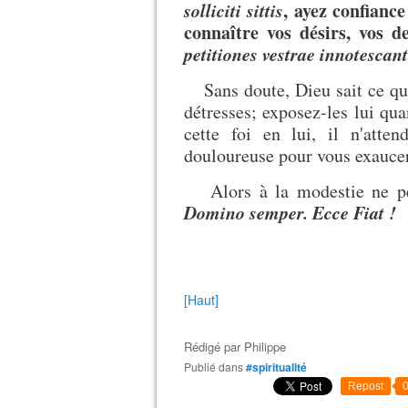
solliciti sittis
, ayez confiance
connaître vos désirs, vos d
petitiones vestrae innotesca
Sans doute, Dieu sait ce qui
détresses; exposez-les lui qu
cette foi en lui, il n'atte
douloureuse pour vous exaucer
Alors à la modestie ne peu
Domino semper. Ecce Fiat !
[Haut]
Rédigé par
Philippe
Publié dans
#spiritualité
Repost