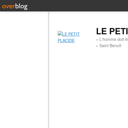
LE PET
« L'homme doit êt
» Saint Benoît