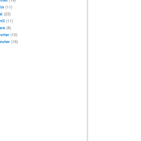
in
(11)
ai
(23)
ril
(11)
ars
(8)
vrier
(10)
nvier
(16)