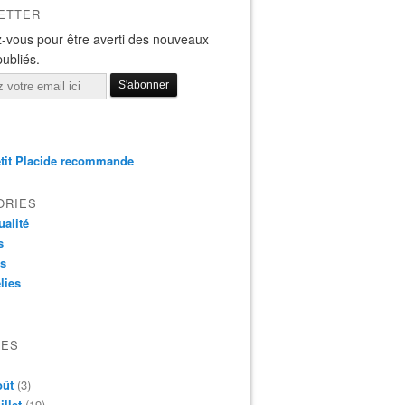
ETTER
-vous pour être averti des nouveaux
publiés.
tit Placide recommande
ORIES
ualité
s
os
lies
VES
oût
(3)
illet
(19)