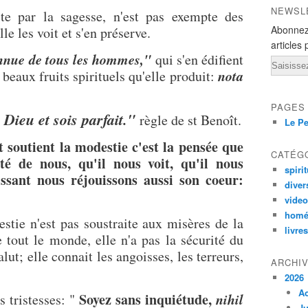
NEWSL
par la sagesse, n'est pas exempte des
Abonnez
lle les voit et s'en préserve.
articles 
onnue de tous les hommes,"
qui s'en édifient
Email
nota
 beaux fruits spirituels qu'elle produit:
PAGES
ieu et sois parfait."
règle de st Benoît.
Le Pe
 soutient la modestie c'est la pensée que
CATÉG
té de nous, qu'il nous voit, qu'il nous
spirit
ssant nous réjouissons aussi son coeur:
diver
vide
homé
ie n'est pas soustraite aux misères de la
livres
 tout le monde, elle n'a pas la sécurité du
lut; elle connait les angoisses, les terreurs,
ARCHI
2026
A
Soyez sans inquiétude,
nihil
tristesses: "
Ju