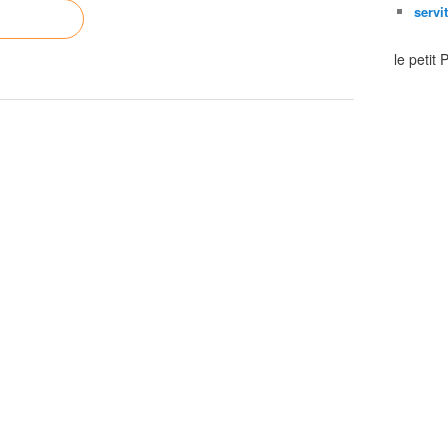
servi
le petit