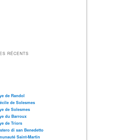
LES RÉCENTS
ye de Randol
écile de Solesmes
ye de Solesmes
ye du Barroux
e de Triors
tero di san Benedetto
unauté Saint-Martin