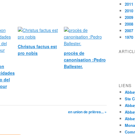
2011
2010
2009
2008
2007
1970
Christus factus est
ARTIC
pro nobis
procès de
canonisation :Pedro
bon
Ballester.
icidades
o del
LIENS
pour
Abba
Ste C
Abba
en union de prières... »
Abba
Abbay
Monas
Comm