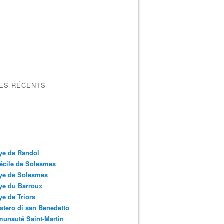
LES RÉCENTS
ye de Randol
écile de Solesmes
ye de Solesmes
ye du Barroux
e de Triors
tero di san Benedetto
unauté Saint-Martin