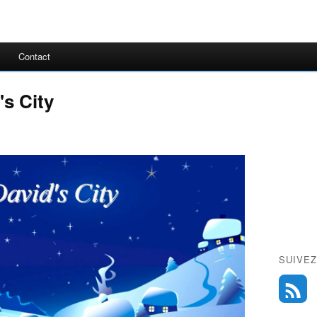
Contact
's City
SUIVEZ