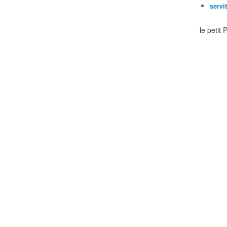
servi
le petit