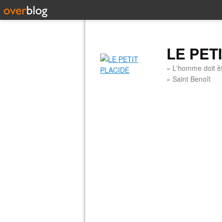
LE PET
« L'homme doit êt
» Saint Benoît