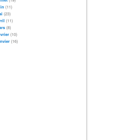
in
(11)
ai
(23)
ril
(11)
ars
(8)
vrier
(10)
nvier
(16)