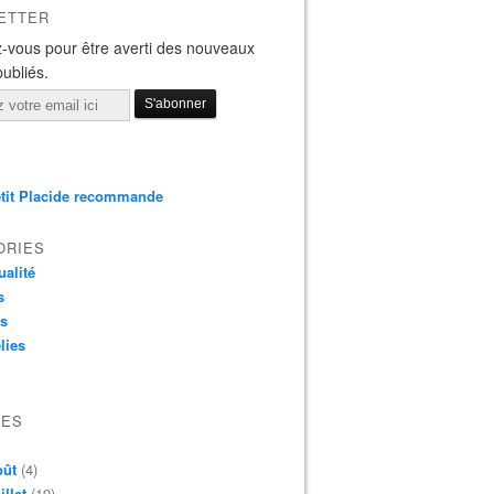
ETTER
-vous pour être averti des nouveaux
publiés.
tit Placide recommande
ORIES
ualité
s
os
lies
VES
oût
(4)
illet
(19)