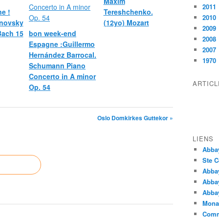
Maxim
2011
e !
Tereshchenko.
2010
novsky
(12yo) Mozart
2009
 Bach 15
bon week-end
2008
Espagne :Guillermo
2007
Hernández Barrocal.
1970
Schumann Piano
Concerto in A minor
ARTIC
Op. 54
Oslo Domkirkes Guttekor »
LIENS
Abba
Ste C
Abba
Abba
Abbay
Monas
Comm