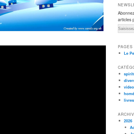
NEWSL
Abonnez
articles 
Email
PAGES
Le Pe
CATÉG
spirit
diver
vide
homé
livres
ARCHI
2026
A
Ju