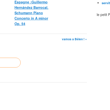
Espagne :Guillermo
servi
Hernández Barrocal.
Schumann Piano
le petit
Concerto in A minor
Op. 54
vamos a Bélen ! »