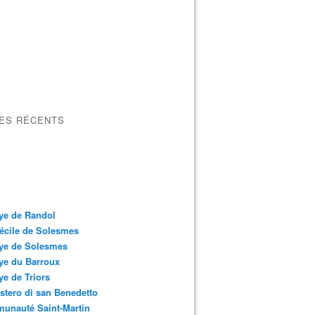
LES RÉCENTS
ye de Randol
écile de Solesmes
ye de Solesmes
ye du Barroux
e de Triors
tero di san Benedetto
unauté Saint-Martin