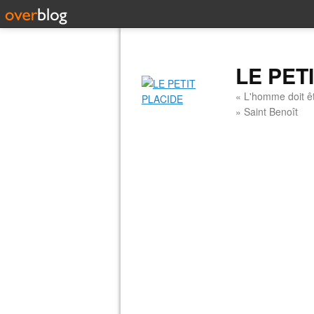
LE PET
« L'homme doit êt
» Saint Benoît