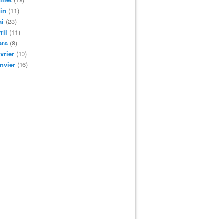
in
(11)
ai
(23)
ril
(11)
ars
(8)
vrier
(10)
nvier
(16)