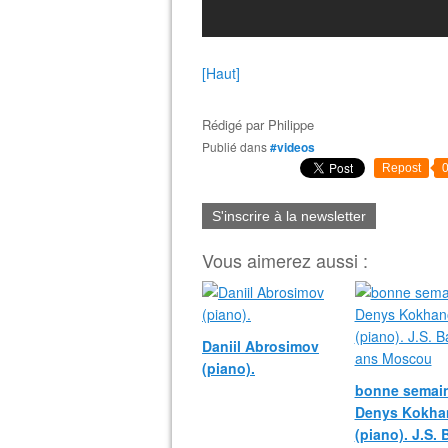
[Haut]
Rédigé par
Philippe
Publié dans
#videos
Repost
S'inscrire à la newsletter
Vous aimerez aussi :
Daniil Abrosimov
(piano).
bonne semain
Denys Kokha
(piano). J.S.