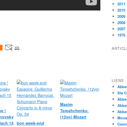
2011
2010
2009
2008
2007
1970
ARTIC
0
LIENS
Abba
Ste C
Abba
Maxim
Abba
e !
Tereshchenko.
Abbay
novsky
(12yo) Mozart
Monas
 Bach 15
bon week-end
Comm