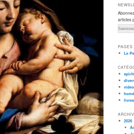
NEWSL
Abonnez
articles 
Email
PAGES
Le Pe
CATÉG
spirit
diver
vide
homé
livres
ARCHI
2026
A
Ju