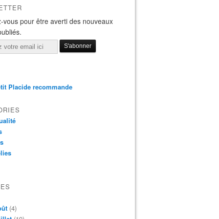
ETTER
-vous pour être averti des nouveaux
publiés.
tit Placide recommande
ORIES
ualité
s
os
lies
VES
oût
(4)
illet
(19)