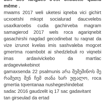
même .
mwams 2017 weli uketesi iqneba vici gichirt
ucxoetshi mkopt socialurad daucvelebs
usaxlkaroebs cudia gachirveba magram
samagierod 2017 wels roca agariqnebit
gasachirshi nagdad gecodinebat tu raqnat da
vize izrunot kvelas imis sashvaleba mogcet
gmertma roambobt ai shedzlebuli ro viqnebi
imas ardavivickebo da martlac
ardageviwkebinot
gamaxsenda 22 psalmunis არა შემეშინოს მე
რამეთუ შენ ჩემ თანა ხარ უფალო, roca
gmertia tqventanaa nushegeshindebat
sadac 2016 gaudzelit iq 17 sac gadavitant
tan girseulad da ertad