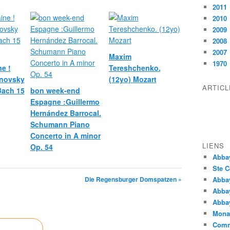
2011
2010
2009
2008
2007
Maxim
1970
e !
Tereshchenko.
novsky
(12yo) Mozart
ARTIC
 Bach 15
bon week-end
Espagne :Guillermo
Hernández Barrocal.
Schumann Piano
Concerto in A minor
LIENS
Op. 54
Abba
Ste C
Die Regensburger Domspatzen »
Abba
Abba
Abbay
Monas
Comm