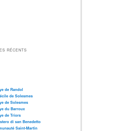
LES RÉCENTS
ye de Randol
écile de Solesmes
ye de Solesmes
ye du Barroux
e de Triors
tero di san Benedetto
unauté Saint-Martin