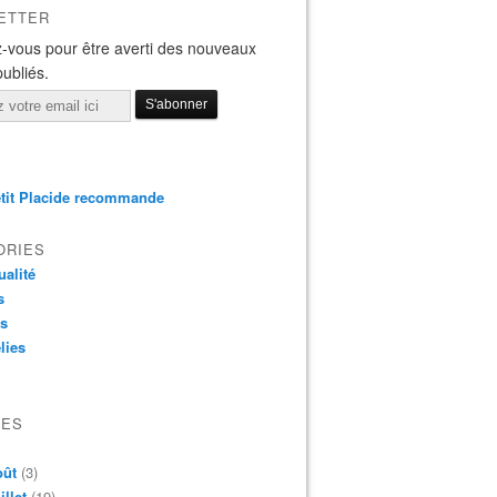
ETTER
-vous pour être averti des nouveaux
publiés.
tit Placide recommande
ORIES
ualité
s
os
lies
VES
oût
(3)
illet
(19)