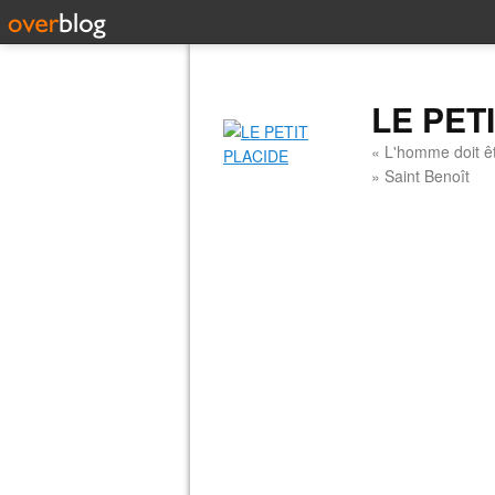
LE PET
« L'homme doit êt
» Saint Benoît