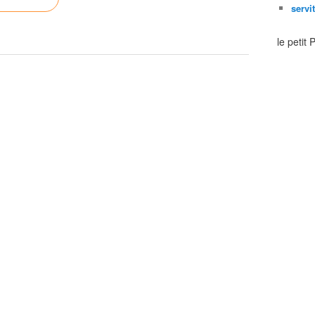
servi
le petit