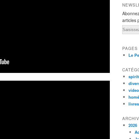
NEWSL
Abonnez
articles 
Email
PAGES
Le Pe
CATÉG
spirit
diver
vide
homé
livres
ARCHI
2026
A
Ju