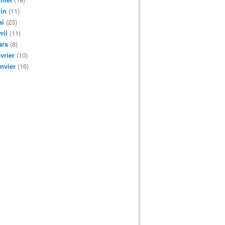
in
(11)
ai
(23)
ril
(11)
ars
(8)
vrier
(10)
nvier
(16)